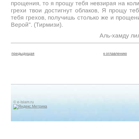
прощения, то я прощу тебя невзирая на кол
грехи твои достигнут облаков, Я прощу те
тебя грехов, получишь столько же и прощен
Верой". (Тирмизи).
Аль-хамду ли
предыдущая
к оглавлению
© e-Islam.ru