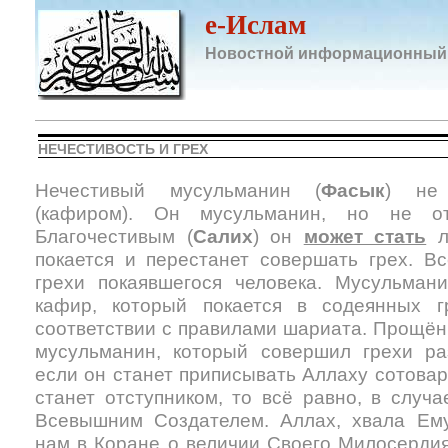
e-Ислам
Новостной информационный
НЕЧЕСТИВОСТЬ И ГРЕХ
Нечестивый мусульманин (
Фасык
) не 
(кафиром). Он мусульманин, но не отл
Благочестивым (
Салих
) он
может стать
л
покается и перестанет совершать грех. 
грехи покаявшегося человека. Мусульман
кафир, который покается в содеянных 
соответствии с правилами шариата. Прощён
мусульманин, который совершил грехи ра
если он станет приписывать Аллаху сотовар
станет отступником, то всё равно, в случ
Всевышним Создателем. Аллах, хвала Ем
нам в Коране о величии Своего Милосерди