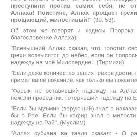
преступили против самих себя, не о
Аллаха! Поистине, Аллах прощает грех
прощающий, милостивый!"
(39: 53).
Об этом же говорят и хадисы Пророка
благословение Аллаха):
"Всевышний Аллах сказал, что простит сво
грехи возвысятся до небес, если он попрос
надежду на моё Милосердие". (Тирмизи).
"Если даже количество ваших грехов достигн
примет ваше покаяние, как только вы покаете
"Фасык, не оставивший надежду на Аллах
нежели праведник, потерявший надежду на Ег
"Если бы муъмин (верующий) знал о наказан
бы о Рае. Если бы кафир знал о милости
надежду на Рай". (Муслим).
"Аллах субхана ва тааля сказал: - О р