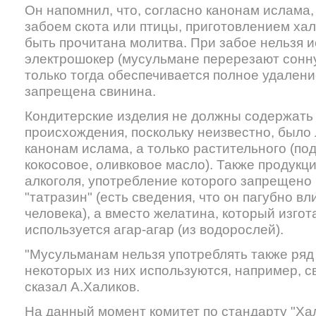
Он напомнил, что, согласно канонам ислама,
забоем скота или птицы, приготовлением ха
быть прочитана молитва. При забое нельзя 
электрошокер (мусульмане перерезают сонн
только тогда обеспечивается полное удаление
запрещена свинина.
Кондитерские изделия не должны содержать
происхождения, поскольку неизвестно, было 
канонам ислама, а только растительного (по
кокосовое, оливковое масло). Также продукц
алкоголя, употребление которого запрещено
"татразин" (есть сведения, что он пагубно вл
человека), а вместо желатина, который изгот
используется агар-агар (из водорослей).
"Мусульманам нельзя употреблять также ряд
некоторых из них используются, например, с
сказал А.Халиков.
На данный момент комитет по стандарту "Ха