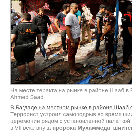
На месте теракта на рынке в районе Шааб в 
Ahmed Saad
В Багдаде на местном рынке в районе Шааб 
Террорист устроил самоподрыв во время ши
церемонии рядом с установленной палаткой 
в VII веке внука
пророка Мухаммеда
,
шиитск