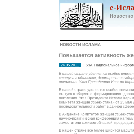
e-Исл
Новостно
НОВОСТИ ИСЛАМА
Повышается активность ж
24.05.2011
|
УзА. Национальное информ
В нашей стране уделяется особое вниман
статуса в обществе, формированию здоро
поколения. Указ Президента Ислама Кари
В нашей стране уделяется особое вниман
статуса в обществе, формированию здорово
поколения. Указ Президента Ислама Кари
Комитета женщин Узбекистана» от 25 мая 
последовательности работ в данной сфере
В Андижане Комитетом женщин Узбекистан
научно-практическая конференция на тему
заместители хокимов областей, председат
В нашей стране все более ширится масшта