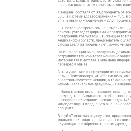
детства. С каждым годом растет участие и
является результатом такого высокого вни
Женщины составляют 33,2 процента от все
53,6, в системе здравоохранения – 75,5, в 
34,7, в органах управления – 27,5 процента
– В настоящее время свыше 2 тысяч женщи
опытом, руководят фирмами и предприяти
предпринимательством, 316 женщин возгла
Андижанской области, председатель облас
с показателями прошлых лет, можно увидет
На конференции были заслушаны доклады,
сотрудничеству комитетов женщин с обще
материнства и детства. Была дана информа
передовом опыте.
Затем участники конференции ознакомилис
аёл», «Психологлар», «Сиёсатчи аёл», «Ф
областном комитете женщин, а также цент
клубов «Талантливые девушки», «Женщина 
– Наша главная цель – оказание помощи ж
председателя Андижанского областного от
ассоциация объединяет в своих рядах 145 
кандидат наук. Отрадно, что в нашей обла
процента.
В клуб «Талантливые девушки», организов
молодежи «Камолот», привлечены свыше ты
обучающихся в образовательных учрежден