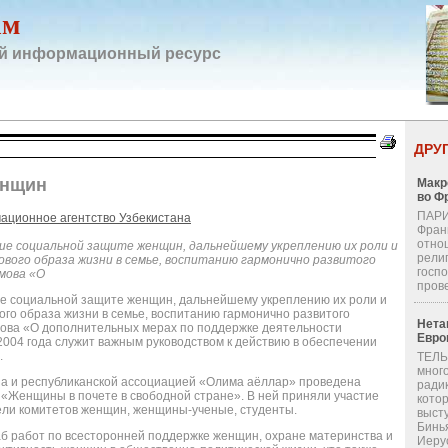
ам
й информационный ресурс
ДРУ
енщин
Макр
во Ф
ПАРИ
ационное агентство Узбекистана
Фран
отно
ие социальной защите женщин, дальнейшему укреплению их роли и
религ
вого образа жизни в семье, воспитанию гармонично развитого
госп
мова «О
пров
ие социальной защите женщин, дальнейшему укреплению их роли и
го образа жизни в семье, воспитанию гармонично развитого
Нета
мова «О дополнительных мерах по поддержке деятельности
Евро
2004 года служит важным руководством к действию в обеспечении
.
ТЕЛЬ
мног
а и республиканской ассоциацией «Олима аёллар» проведена
ради
 «Женщины в почете в свободной стране». В ней приняли участие
кото
ели комитетов женщин, женщины-ученые, студенты.
выст
Бинь
б работ по всесторонней поддержке женщин, охране материнства и
Иерус