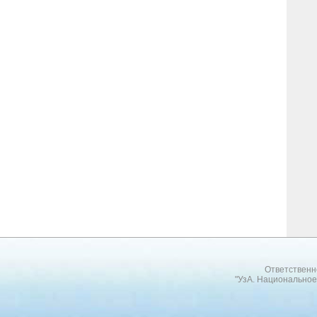
Ответственн
"УзА. Национальное