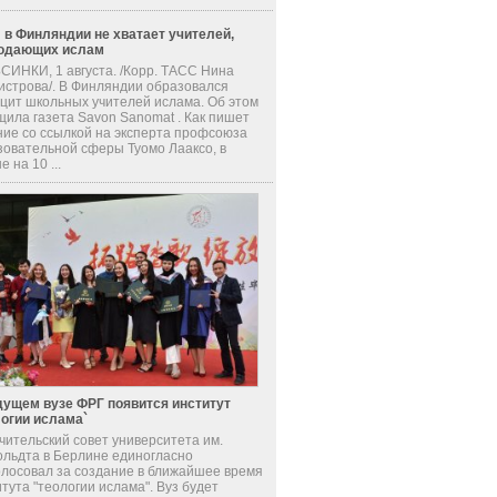
 в Финляндии не хватает учителей,
одающих ислам
СИНКИ, 1 августа. /Корр. ТАСС Нина
истрова/. В Финляндии образовался
цит школьных учителей ислама. Об этом
щила газета Savon Sanomat . Как пишет
ние со ссылкой на эксперта профсоюза
зовательной сферы Туомо Лааксо, в
е на 10 ...
дущем вузе ФРГ появится институт
логии ислама`
чительский совет университета им.
ольдта в Берлине единогласно
олосовал за создание в ближайшее время
тута "теологии ислама". Вуз будет