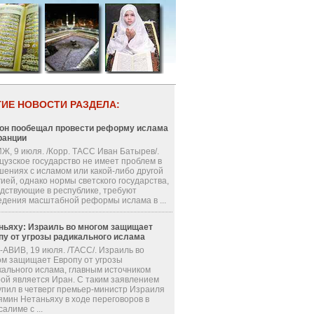
ГИЕ НОВОСТИ РАЗДЕЛА:
он пообещал провести реформу ислама
ранции
Ж, 9 июля. /Корр. ТАСС Иван Батырев/.
цузское государство не имеет проблем в
шениях с исламом или какой-либо другой
ией, однако нормы светского государства,
одствующие в республике, требуют
едения масштабной реформы ислама в ...
ньяху: Израиль во многом защищает
пу от угрозы радикального ислама
-АВИВ, 19 июля. /ТАСС/. Израиль во
ом защищает Европу от угрозы
кального ислама, главным источником
рой является Иран. С таким заявлением
упил в четверг премьер-министр Израиля
ямин Нетаньяху в ходе переговоров в
алиме с ...