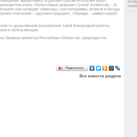
 повышение эффективности духовно-просветительских работ,
готов
уководитель клуба «Талантливые девушки» Гулхаё Холматова. – В
теоре
изациях они проводят семинары, шоу-программы, встречи и беседы
доровое поколение – здоровое будущее», «Одежда – символ нашей
ния по дальнейшему расширению такой благородной работы,
прав и свобод женщин.
ль Премьер-министра Республики Узбекистан, председатель
Поделиться…
Все новости раздела