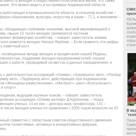
 активность женщин в общественно-политической жизни, что также
мания. Это можно видеть и на примере Андижанской области.
СМИ:
х работающих в промышленности области, в сельском хозяйстве –
преп
сферах образования, культуры, искусства и науки – 71,1, в экономике –
ХЕЛЬ
.
Бурм
дефи
н, обладающих глубокими знаниями, высокой квалификацией и
сооб
ями, свыше 15 тысяч женщин занимаются частным
изда
вляют фермерские хозяйства, – говорит заместитель хокима
обра
тного комитета женщин Нигора Якубова. – Если сравнить эти цифры
стран
ь заметный рост.
 посвященные вкладу женщин в процветание нашей Родины,
ственностью, поддержке женщин-предпринимателей, охране
ция о работе, проводимой на местах в данных направлениях, и
ь с деятельностью ассоциаций «Олима», «Хукукшунос аёл», «Рахбар
ермер аёл», «Тадбиркор аёл», действующих при Андижанском
ров «Женщины-ремесленники», «Матбуот», школ «Консультант»,
и спорт».
енщинам, ведущим научные поиски, – говорит заместитель
деления ассоциации «Олима аёллар» Д.Курбонова. – Наша
женщин-ученых. 14 из них – доктора наук, профессора, 131 –
сти число женщин-ученых по сравнению с 2005 годом возросло на 33
В ве
`тео
анный совместно с областным советом общественного движения
Попе
сячи талантливых, активных и инициативных девушек,
Гумб
иях.
прог
инсти