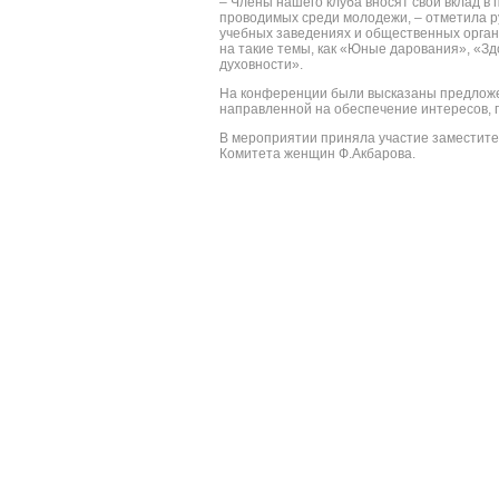
– Члены нашего клуба вносят свой вклад в
проводимых среди молодежи, – отметила р
учебных заведениях и общественных орган
на такие темы, как «Юные дарования», «З
духовности».
На конференции были высказаны предложе
направленной на обеспечение интересов, 
В мероприятии приняла участие заместите
Комитета женщин Ф.Акбарова.