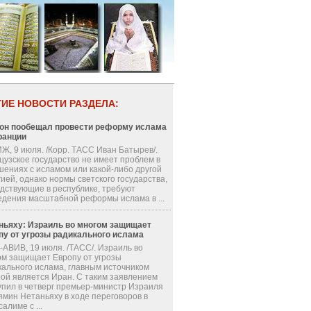
ГИЕ НОВОСТИ РАЗДЕЛА:
он пообещал провести реформу ислама
ранции
Ж, 9 июля. /Корр. ТАСС Иван Батырев/.
цузское государство не имеет проблем в
шениях с исламом или какой-либо другой
ией, однако нормы светского государства,
одствующие в республике, требуют
едения масштабной реформы ислама в ...
ньяху: Израиль во многом защищает
пу от угрозы радикального ислама
-АВИВ, 19 июля. /ТАСС/. Израиль во
ом защищает Европу от угрозы
кального ислама, главным источником
рой является Иран. С таким заявлением
упил в четверг премьер-министр Израиля
ямин Нетаньяху в ходе переговоров в
алиме с ...