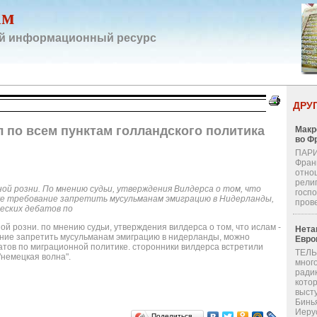
ам
й информационный ресурс
ДРУ
 по всем пунктам голландского политика
Макр
во Ф
ПАРИ
Фран
отно
религ
ой розни. По мнению судьи, утверждения Вилдерса о том, что
госп
кже требование запретить мусульманам эмиграцию в Нидерланды,
пров
еских дебатов по
й розни. по мнению судьи, утверждения вилдерса о том, что ислам -
Нета
вание запретить мусульманам эмиграцию в нидерланды, можно
Евро
батов по миграционной политике. сторонники вилдерса встретили
ТЕЛЬ
немецкая волна".
мног
ради
кото
выст
Бинь
Иерус
Поделиться…