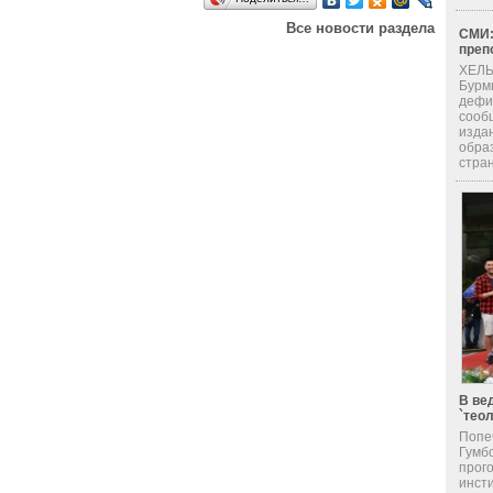
Все новости раздела
СМИ:
преп
ХЕЛЬ
Бурм
дефи
сооб
изда
обра
стран
В ве
`тео
Попе
Гумб
прог
инсти