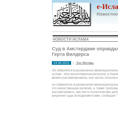
e-Исл
Новостно
НОВОСТИ ИСЛАМА
Суд в Амстердаме оправдал
Герта Вилдерса
24.06.2011
|
Эхо Москвы
Он обвинялся в разжигании межнациональн
ислам - это воинственная религия, а та
можно рассматривать, как часть политич
он обвинялся в разжигании межнационально
это воинственная религия, а также требо
рассматривать, как часть политических де
решение суда аплодисментами, сообщает "