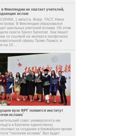
 в Финляндии не хватает учителей,
одающих ислам
СИНКИ, 1 августа. /Корр. ТАСС Нина
истрова/. В Финляндии образовался
цит школьных учителей ислама. Об этом
щила газета Savon Sanomat . Как пишет
ние со ссылкой на эксперта профсоюза
зовательной сферы Туомо Лааксо, в
е на 10 ...
дущем вузе ФРГ появится институт
логии ислама`
чительский совет университета им.
ольдта в Берлине единогласно
олосовал за создание в ближайшее время
тута "теологии ислама". Вуз будет