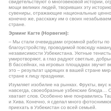
свидетельствуют о многовековой истории, о
мощи великих людей, творивших эту историю
сувениры, отражающие национальные ценност
конечно же, расскажу им о своих незабывае
стране.
Эрминг Кагте (Норвегия):
– Мы стали очевидцами огромной работы по
благоустройству, проводимой повсюду накан
независимости Узбекистана. Уютные тенисты
умиротворяют, а глаз радуют светлые, добры
В бассейнах, на игровых площадках звучит в
это – результат царящих в вашей стране мир
стране к лицу праздники.
Изумляет изобилие на рынках. Фрукты, вкус 
навсегда, своеобразные узбекские блюда… О
хватает слов. Особенно мне понравились Та
и Хива. Конечно, я сделал много фотоснимко
приехать в Узбекистан со всей семьей.