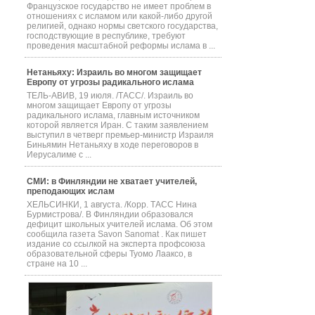
Французское государство не имеет проблем в
отношениях с исламом или какой-либо другой
религией, однако нормы светского государства,
господствующие в республике, требуют
проведения масштабной реформы ислама в ...
Нетаньяху: Израиль во многом защищает
Европу от угрозы радикального ислама
ТЕЛЬ-АВИВ, 19 июля. /ТАСС/. Израиль во
многом защищает Европу от угрозы
радикального ислама, главным источником
которой является Иран. С таким заявлением
выступил в четверг премьер-министр Израиля
Биньямин Нетаньяху в ходе переговоров в
Иерусалиме с ...
СМИ: в Финляндии не хватает учителей,
преподающих ислам
ХЕЛЬСИНКИ, 1 августа. /Корр. ТАСС Нина
Бурмистрова/. В Финляндии образовался
дефицит школьных учителей ислама. Об этом
сообщила газета Savon Sanomat . Как пишет
издание со ссылкой на эксперта профсоюза
образовательной сферы Туомо Лааксо, в
стране на 10 ...