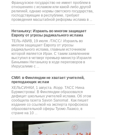
Французское государство не имеет проблем в
отношениях с исламом или какой-либо другой
религией, однако нормы светского государства,
господствующие в республике, требуют
проведения масштабной реформы ислама в ...
Нетаньяху: Израиль во многом защищает
Европу от угрозы радикального ислама
ТЕЛЬ-АВИВ, 19 июля. /ТАСС/. Израиль во
многом защищает Европу от угрозы
радикального ислама, главным источником
которой является Иран. С таким заявлением
выступил в четверг премьер-министр Израиля
Биньямин Нетаньяху в ходе переговоров в
Иерусалиме с ...
СМИ: в Финляндии не хватает учителей,
преподающих ислам
ХЕЛЬСИНКИ, 1 августа. /Корр. ТАСС Нина
Бурмистрова/. В Финляндии образовался
дефицит школьных учителей ислама. Об этом
сообщила газета Savon Sanomat . Как пишет
издание со ссылкой на эксперта профсоюза
образовательной сферы Туомо Лааксо, в
стране на 10 ...