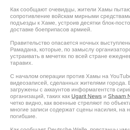
Как сообщают очевидцы, жители Хамы пытаю
сопротивление войскам мирными средствами
подъезды к Хаме, устроив десятки блок-пост
доставке боеприпасов армией.
Правительство опасается ночных выступлен
Рамадана, которые, по замыслу организатор
устраивать в мечетях по всей стране ежедне
таравих.
С началом операции против Хамы на YouTub
видеозаписей, сделанных жителями города.
загружены с аккаунтов информагентств сири
организаций, таких как
Ugarit News
и
Shaam N
четко видно, как военные стреляют по объект
многие записи содержат сцены насилия, на 
погибшие.
Как сообщает Deutsche Welle, повстанцы ум