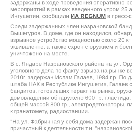
задержаны в ходе проведения оперативно-р
мероприятий в рамках введенного утром 25 
Ингушетии, сообщили
ИА REGNUM
в пресс-
Среди задержанных член назрановской бан
Вышегуров. В доме, где он находился, обна
взрывное устройство мощностью около 20 кг
эквиваленте, а также схрон с оружием и бо
уничтожено на месте.
В с. Яндаре Назрановского района на ул. Ор
уголовного дела по факту взрыва на рынке в
2010г. задержан Ислам Галаев, 1984 г.р. По
штаба НАК в Республике Ингушетия, Галаев 
бандитов, готовивших теракт на рынке, оруж
домовладении обнаружено 600 гр. пластида,
общей массой 800 гр., электродетонаторы, п
к гранатомету, радиостанции.
"На ул. Фабричная у себя дома задержан пос
причастный к деятельности т.н. "назрановск