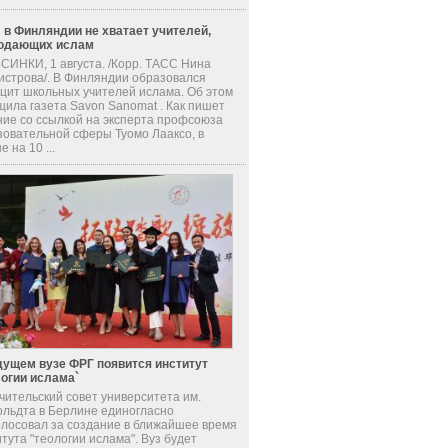
 в Финляндии не хватает учителей,
одающих ислам
СИНКИ, 1 августа. /Корр. ТАСС Нина
истрова/. В Финляндии образовался
цит школьных учителей ислама. Об этом
щила газета Savon Sanomat . Как пишет
ние со ссылкой на эксперта профсоюза
зовательной сферы Туомо Лааксо, в
е на 10 ...
дущем вузе ФРГ появится институт
логии ислама`
чительский совет университета им.
ольдта в Берлине единогласно
олосовал за создание в ближайшее время
тута "теологии ислама". Вуз будет