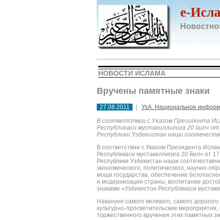
e-Исл
Новостно
НОВОСТИ ИСЛАМА
Вручены памятные знаки
27.08.2011
|
УзА. Национальное информ
В соответствии с Указом Президента Ис
Республикаси мустакиллигига 20 йил» от 
Республики Узбекистан наши соотечеств
В соответствии с Указом Президента Исла
Республикаси мустакиллигига 20 йил» от 1
Республики Узбекистан наши соотечествен
экономического, политического, научно-обр
мощи государства, обеспечение безопаснос
и модернизации страны, воспитание дост
знаками «Узбекистон Республикаси мустаки
Накануне самого великого, самого дорогог
культурно-просветительские мероприятия,
торжественного вручения этих памятных зн