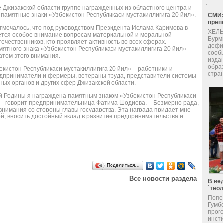
 Джизакской области группе награжденных из областного центра и
памятные знаки «Узбекистон Республикаси мустакиллигига 20 йил».
СМИ:
преп
тмечалось, что под руководством Президента Ислама Каримова в
ХЕЛЬ
ется особое внимание вопросам материальной и моральной
Бурм
течественников, кто проявляет активность во всех сферах.
дефи
ятного знака «Узбекистон Республикаси мустакиллигига 20 йил»
сооб
атом этого внимания.
изда
обра
екистон Республикаси мустакиллигига 20 йил» – работники и
стран
едприниматели и фермеры, ветераны труда, представители системы
ых органов и других сфер Джизакской области.
ей Родины я награждена памятным знаком «Узбекистон Республикаси
ь, – говорит предпринимательница Фатима Шодиева. – Безмерно рада,
внимания со стороны главы государства. Эта награда придает мне
й, вносить достойный вклад в развитие предпринимательства и
Поделиться…
Все новости раздела
В ве
`тео
Попе
Гумб
прог
инсти