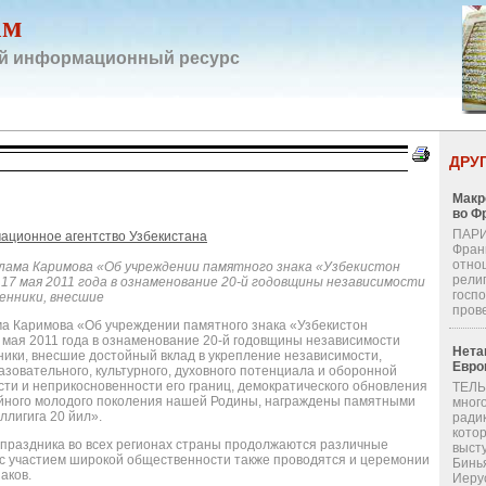
ам
й информационный ресурс
ДРУ
Макр
во Ф
ПАРИ
ационное агентство Узбекистана
Фран
отно
лама Каримова «Об учреждении памятного знака «Узбекистон
религ
17 мая 2011 года в ознаменование 20-й годовщины независимости
госп
енники, внесшие
пров
ма Каримова «Об учреждении памятного знака «Узбекистон
7 мая 2011 года в ознаменование 20-й годовщины независимости
Нета
ники, внесшие достойный вклад в укрепление независимости,
Евро
азовательного, культурного, духовного потенциала и оборонной
ти и неприкосновенности его границ, демократического обновления
ТЕЛЬ
ойного молодого поколения нашей Родины, награждены памятными
мног
ллигига 20 йил».
ради
кото
о праздника во всех регионах страны продолжаются различные
выст
 с участием широкой общественности также проводятся и церемонии
Бинь
аков.
Иерус