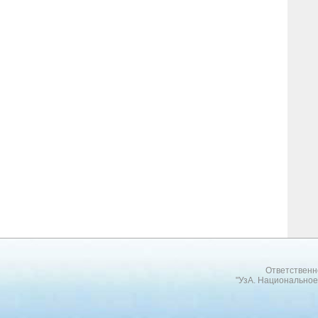
Ответственн
"УзА. Национальное