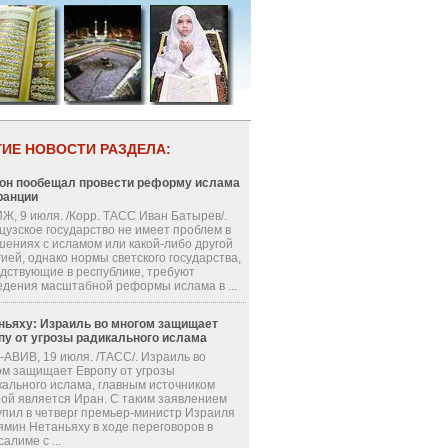
ГИЕ НОВОСТИ РАЗДЕЛА:
он пообещал провести реформу ислама
ранции
Ж, 9 июля. /Корр. ТАСС Иван Батырев/.
цузское государство не имеет проблем в
шениях с исламом или какой-либо другой
ией, однако нормы светского государства,
одствующие в республике, требуют
едения масштабной реформы ислама в ...
ньяху: Израиль во многом защищает
пу от угрозы радикального ислама
-АВИВ, 19 июля. /ТАСС/. Израиль во
ом защищает Европу от угрозы
кального ислама, главным источником
рой является Иран. С таким заявлением
упил в четверг премьер-министр Израиля
ямин Нетаньяху в ходе переговоров в
алиме с ...