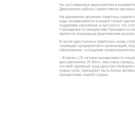
На состоявшемся мероприятии в хокимияте
Джизакского района торжественно вручены 
На церемонии вручения памятных знаков о
годы независимости в нашей стране уделя
поддержки населения, в частности, тех соо
Учреждение по инициативе Президента пам
является очередным практическим результ
В числе удостоенных памятного знака «Узб
служащие предприятий и организаций, пр
образования, сотрудники правоохранительн
– В связи с 20-летием независимости наш
мустакиллигига 20 йил», чем очень горжус
что мой скромный труд удостоен большого 
новые силы, призывает быть более активно
процветание нашей страны.