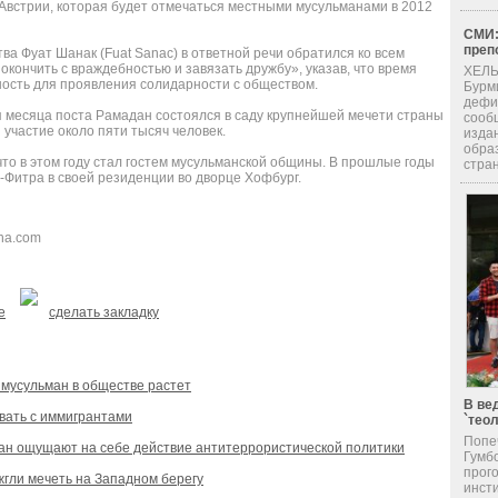
Австрии, которая будет отмечаться местными мусульманами в 2012
СМИ:
преп
ва Фуат Шанак (Fuat Sanac) в ответной речи обратился ко всем
кончить с враждебностью и завязать дружбу», указав, что время
ХЕЛЬ
ость для проявления солидарности с обществом.
Бурм
дефи
 месяца поста Рамадан состоялся в саду крупнейшей мечети страны
сооб
 участие около пяти тысяч человек.
изда
обра
что в этом году стал гостем мусульманской общины. В прошлые годы
стран
-Фитра в своей резиденции во дворце Хофбург.
ina.com
е
сделать закладку
 мусульман в обществе растет
В ве
вать с иммигрантами
`тео
Попе
ан ощущают на себе действие антитеррористической политики
Гумб
прог
гли мечеть на Западном берегу
инсти