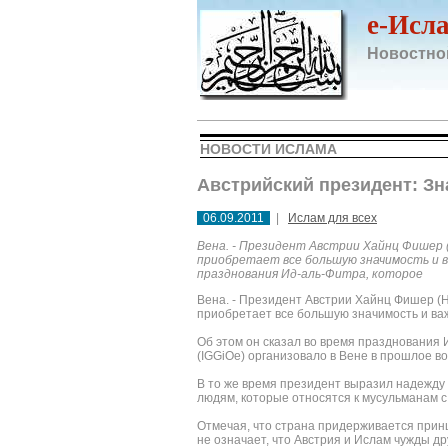
e-Исл
Новостно
НОВОСТИ ИСЛАМА
Австрийский президент: Зн
06.09.2011
|
Ислам для всех
Вена. - Президент Австрии Хайнц Фишер (
приобретает все большую значимость и в
празднования Ид-аль-Фитра, которое
Вена. - Президент Австрии Хайнц Фишер (H
приобретает все большую значимость и ва
Об этом он сказал во время празднования
(IGGiOe) организовало в Вене в прошлое во
В то же время президент выразил надежду 
людям, которые относятся к мусульманам с
Отмечая, что страна придерживается принц
не означает, что Австрия и Ислам чужды др