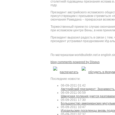
столетней годовщины признания ислама в 
году.
Президент австрийского исламского общест
присутствующим с призывом стремиться «по
окончания Рамадана – прекрасная возможн
Торжественный прием по случаю окончания
при исламском центре Вены, в нем приняли
Президент выразил радость в связи с тем, 
президент устраивал празднование Ид-аль
По материалам worldbulletin.net и english.s
blog comments powered by Disqus
распечатать
обсудить в форум
Последние новости:
06-09-2011 01:42
Австрийский президент: Значимость
06-09-2011 00:59
Шведская полиция учится разговари
05-09-2011 17:30
Большинство американских мусульм
05-09-2011 10:47
Израильские поселенцы вновь подож
05-09-2011 02:37