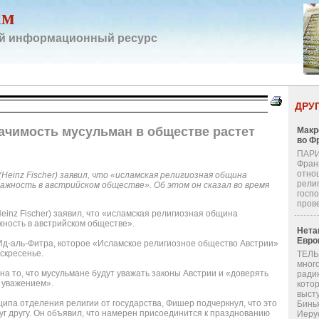
ам
й информационный ресурс
ДРУ
ачимость мусульман в обществе растет
Макр
во Ф
ПАРИ
Фран
отно
Heinz Fischer) заявил, что «исламская религиозная община
религ
ажность в австрийском обществе». Об этом он сказал во время
госп
пров
einz Fischer) заявил, что «исламская религиозная община
жность в австрийском обществе».
Нета
Евро
 Ид-аль-Фитра, которое «Исламское религиозное общество Австрии»
скресенье.
ТЕЛЬ
мног
на то, что мусульмане будут уважать законы Австрии и «доверять
ради
 уважением».
кото
выст
ипа отделения религии от государства, Фишер подчеркнул, что это
Бинь
уг другу. Он объявил, что намерен присоединится к празднованию
Иерус