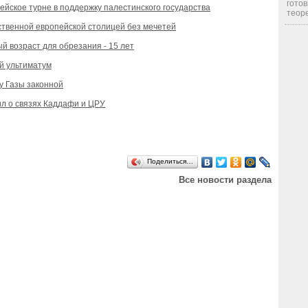
готов
ейское турне в поддержку палестинского государства
теоре
твенной европейской столицей без мечетей
 возраст для обрезания - 15 лет
й ультиматум
у Газы законной
л о связях Каддафи и ЦРУ
Поделиться…
Все новости раздела