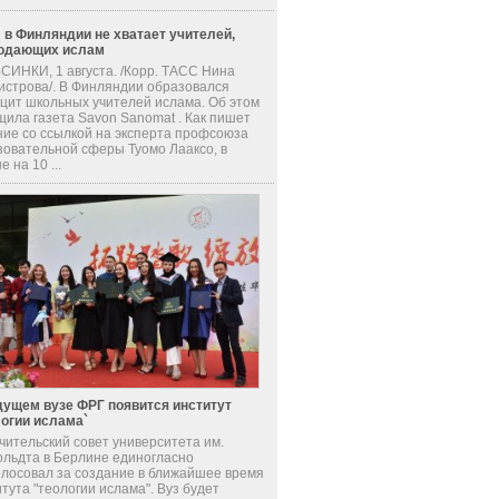
 в Финляндии не хватает учителей,
одающих ислам
СИНКИ, 1 августа. /Корр. ТАСС Нина
истрова/. В Финляндии образовался
цит школьных учителей ислама. Об этом
щила газета Savon Sanomat . Как пишет
ние со ссылкой на эксперта профсоюза
зовательной сферы Туомо Лааксо, в
е на 10 ...
дущем вузе ФРГ появится институт
логии ислама`
чительский совет университета им.
ольдта в Берлине единогласно
олосовал за создание в ближайшее время
тута "теологии ислама". Вуз будет