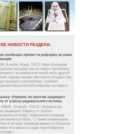
ГИЕ НОВОСТИ РАЗДЕЛА:
он пообещал провести реформу ислама
ранции
Ж, 9 июля. /Корр. ТАСС Иван Батырев/.
цузское государство не имеет проблем в
шениях с исламом или какой-либо другой
ией, однако нормы светского государства,
одствующие в республике, требуют
едения масштабной реформы ислама в ...
ньяху: Израиль во многом защищает
пу от угрозы радикального ислама
-АВИВ, 19 июля. /ТАСС/. Израиль во
ом защищает Европу от угрозы
кального ислама, главным источником
рой является Иран. С таким заявлением
упил в четверг премьер-министр Израиля
ямин Нетаньяху в ходе переговоров в
алиме с ...