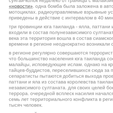
сунгай-колок недалеко от границы с малайз
«новости»
. одна бомба была заложена в авто
мотоциклах. радиоуправляемые взрывные ус
приведены в действие с интервалом в 40 мин
три провинции юга таиланда - ялла, паттани 
входили в состав полунезависимого султанат
века эта территория вошла в состав сиамског
времени в регионе неоднократно возникали 
в регионе регулярно совершаются террористи
что большинство населения юга таиланда со
малайцы, исповедующие ислам. однако на кр
тайцев-буддистов, переселившихся сюда за п
сепаратисты пытаются добиться выхода пров
паттани и яла из состава королевства таила
независимого султаната. для своих целей б
террора. очередной всплеск насилия начался 
семь лет территориального конфликта в реги
тысяч человек.