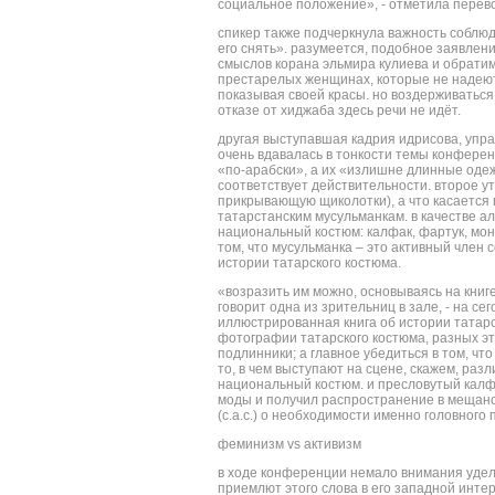
социальное положение», - отметила перев
спикер также подчеркнула важность соблюд
его снять». разумеется, подобное заявлен
смыслов корана эльмира кулиева и обратим
престарелых женщинах, которые не надеют
показывая своей красы. но воздерживаться о
отказе от хиджаба здесь речи не идёт.
другая выступавшая кадрия идрисова, упр
очень вдавалась в тонкости темы конферен
«по-арабски», а их «излишне длинные одежд
соответствует действительности. второе у
прикрывающую щиколотки), а что касается 
татарстанским мусульманкам. в качестве а
национальный костюм: калфак, фартук, мо
том, что мусульманка – это активный член
истории татарского костюма.
«возразить им можно, основываясь на книг
говорит одна из зрительниц в зале, - на 
иллюстрированная книга об истории татар
фотографии татарского костюма, разных этн
подлинники; а главное убедиться в том, ч
то, в чем выступают на сцене, скажем, ра
национальный костюм. и пресловутый калфа
моды и получил распространение в мещанс
(с.а.с.) о необходимости именно головного
феминизм vs активизм
в ходе конференции немало внимания удел
приемлют этого слова в его западной интер