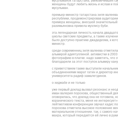
мусульманок татарстана, увековечивших св
женщины будут любить жизнь и ислам и пой
мусульман.
премьер-министр татарстана зиля валеева
республики, продемонстрировав аудитории 
примера женщины, внесшей значительный в
рахимьяновна привела мухлису буби.
эта легендарная личность начала двадцато
школы светские предметы, а также изучени
было доступно практике джадидизма, к кот
министр.
среди современниц зиля валеева отметила
альмирой адиятуллиной. активистки в 2003
фотографию в платке. надо заметить, что 
благодарили за этот поступок альмиру хану
с приветствием также выступили начальни
объединениями марат гатин и директор инс
университета радиф замалетдинов.
о хиджабе и не только
уже первый доклад вызвал резонанс и нео
иман валерия порохова, общественный деят
оговорилась, что доклад она не готовила, н
коранического текста, меня не интересует»
лейтмотивом конференции звучал хадис пос
порохова отметила высокое положение женщ
материальном отношении. так, с самого на
махра, который передаётся ей лично в рук