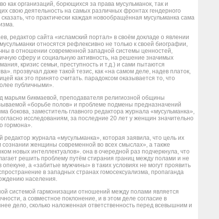
во как организаций, борющихся за права мусульманок, так и
щих свою деятельность на самых различных фронтах гендерного
ю сказать, что практически каждая новообращённая мусульманка сама
изма.
аев, редактор сайта «исламский портал» в своём докладе о явлении
«мусульманки относятся рефлексивно не только к своей биографии,
итичны в отношении современной западной системы ценностей,
личную сферу и социальную активность, на решение значимых
ания, кризис семьи, преступность и т.д.) и сами пытаются
». прозвучал даже такой тезис, как «на самом деле, надев платок,
цей как это принято считать. парадоксом оказывается то, что
более публичными».
ад марьям бикмаевой, преподавателя религиозной общины
язываемой «борьбе полов» и проблеме подмены предназначений
ма бокова, заместитель главного редактора журнала «мусульманка»,
согласно исследованиям, за последние 20 лет у женщин значительно
о гормона».
 редактор журнала «мусульманка», которая заявила, что цель их
м сознании женщины современной во всех смыслах», а также
ком новых интеллектуалов». она в очередной раз подчеркнула, что
лагает решить проблему путём стирания границ между полами и не
опекуне, а «забитые мужчины» в таких условиях не могут проявить
спространение в западных странах гомосексуализма, пропаганда
рождению населения.
ной системой гармонизации отношений между полами является
чности, а совместное поклонение, и в этом деле согласие в
ннее дело, сколько наложенная ответственность перед всевышним и