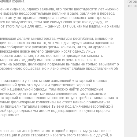
одчица корана.
готов
теоре
ения хиджаба, однако заявила, что после шестидесяти лет «можно
ие вызвало неодобрительные реплики в зале. заглянем в перевод
ся к аяту, которым апеллировала иман порохова. «нет греха на
ся на замужество, если они снимут свою верхнюю одежду, не
т этого лучше для них…» (ан-нур, аят 60). как мы видим, ни о каком
авляющая делами министерства культуры республики, видимо не
ции. она посетовала на то, что молодые мусульманки одеваются
ы собирают всю уличную грязь». конечно, ни то, ни другое не
тверждение вовсе нелепо (девушки носят одежду лишь
первого замечания, то его постоянно приходится слышать
льтернативы хиджабу им постоянно стремятся навязать
неты на одежде. делающие подобные выпады не только забывают о
 современного общества, но и явно имеют слабые представления об
е признанного учёного марии завьяловой «татарский костюм», -
сегодняшний день это лучшая и единственная хорошо
ской национальной одежды. там можно найти достоверные
ических групп татар - как восстановленные, так и архивные
то татарский костюм полностью соответствует требованиям шариата.
зличные фольклорные коллективы не стоит наивно принимать за
к пришел к татарам в конце 19 века под влиянием европейской
кой среде. однако мы имеем подтверждения из сунны пророка
 покрывала».
ялось понятию «феминизм». с одной стороны, мусульманки не
претации и даже стараются избегать этого термина. с другой, в