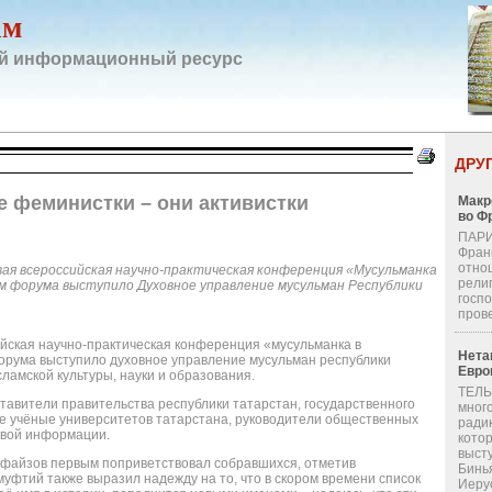
ам
й информационный ресурс
ДРУ
 феминистки – они активистки
Макр
во Ф
ПАРИ
Фран
отно
рвая всероссийская научно-практическая конференция «Мусульманка
религ
м форума выступило Духовное управление мусульман Республики
госп
пров
ийская научно-практическая конференция «мусульманка в
Нета
орума выступило духовное управление мусульман республики
Евро
ламской культуры, науки и образования.
ТЕЛЬ
тавители правительства республики татарстан, государственного
мног
ие учёные университетов татарстана, руководители общественных
ради
овой информации.
кото
выст
т файзов первым поприветствовал собравшихся, отметив
Бинь
уфтий также выразил надежду на то, что в скором времени список
Иерус