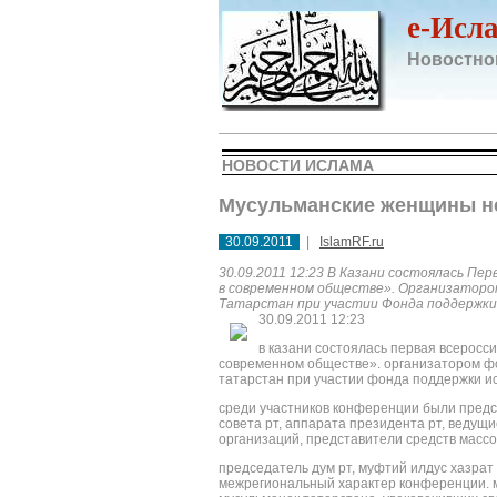
e-Исл
Новостно
НОВОСТИ ИСЛАМА
Мусульманские женщины не
30.09.2011
|
IslamRF.ru
30.09.2011 12:23 В Казани состоялась Пе
в современном обществе». Организаторо
Татарстан при участии Фонда поддержки
30.09.2011 12:23
в казани состоялась первая всеросс
современном обществе». организатором ф
татарстан при участии фонда поддержки ис
среди участников конференции были предс
совета рт, аппарата президента рт, ведущ
организаций, представители средств масс
председатель дум рт, муфтий илдус хазра
межрегиональный характер конференции. м