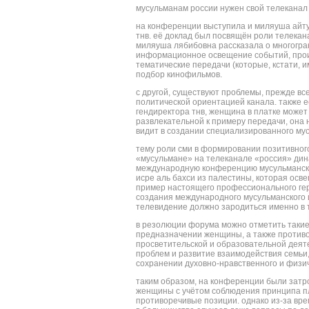
мусульманам россии нужен свой телеканал
на конференции выступила и миляуша айту
тнв. её доклад был посвящён роли телекан
миляуша лябибовна рассказала о многогран
информационное освещение событий, прои
тематические передачи (которые, кстати, и
подбор кинофильмов.
с другой, существуют проблемы, прежде вс
политической ориентацией канала. также 
гендиректора тнв, женщина в платке может
развлекательной к примеру передачи, она 
видит в создании специализированного мус
тему роли сми в формировании позитивног
«мусульмане» на телеканале «россия» дина
международную конференцию мусульмански
исре аль бахси из палестины, которая осв
пример настоящего профессионального гер
создания международного мусульманского 
телевидение должно зародиться именно в 
в резолюции форума можно отметить таки
предназначении женщины, а также противо
просветительской и образовательной деят
проблем и развитие взаимодействия семьи,
сохранении духовно-нравственного и физи
таким образом, на конференции были затр
женщины с учётом соблюдения принципа п
противоречивые позиции. однако из-за вре