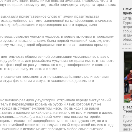
оё имя в истории, пополнится новыми именами. «надеюсь, что эти
дут по правильному пути», - особо подчеркнул лидер татарстанских
СМИ:
преп
 высказала приветственное слово от имени правительства
ХЕЛЬ
осведомлённость в теме, заявленной на конференции. в качестве
Бурм
клад в образование и просвещение своего народа, зиля
дефи
сооб
изда
го века, руководя женским медресе, впервые включила в программу
обра
е русского языка. она также была первой женщиной-казыем, «что
стран
орому мы с надеждой обращаем свои взоры», - заявила премьер-
 деятельность общественной организации «муслима» во главе с
 году добились для российских мусульманок права иметь в паспорте
этот факт ещё не раз упоминался в ходе конференции, и спикеры
м, которая присутствовала в зале.
к управления президента рт по взаимодействию с религиозными
титура филологии и искусств казанского федерального
днозначную реакцию у аудитории. открывала череду выступлений
ель и переводчица корана на русский язык, которая тут же
В ве
о всегда выступает экспромтом. «всё, что выходит за рамки
`тео
, заявила валерия михайловна. начиная с её выступления и далее,
ланника аллаха (с.а.в.с.) «рай лежит под ногами матерей».
Попе
ины в исламе, её защищённость не только в духовном, но и в
Гумб
чала семейной жизни жена получает свой «страховой полис» в виде
прог
и. «женщина в исламе может соблюдать любое самое высокое
инсти