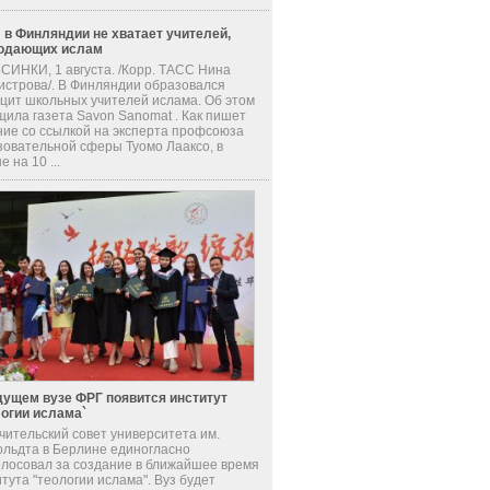
 в Финляндии не хватает учителей,
одающих ислам
СИНКИ, 1 августа. /Корр. ТАСС Нина
истрова/. В Финляндии образовался
цит школьных учителей ислама. Об этом
щила газета Savon Sanomat . Как пишет
ние со ссылкой на эксперта профсоюза
зовательной сферы Туомо Лааксо, в
е на 10 ...
дущем вузе ФРГ появится институт
логии ислама`
чительский совет университета им.
ольдта в Берлине единогласно
олосовал за создание в ближайшее время
тута "теологии ислама". Вуз будет