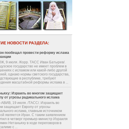
ГИЕ НОВОСТИ РАЗДЕЛА:
он пообещал провести реформу ислама
ранции
Ж, 9 июля. /Корр. ТАСС Иван Батырев/.
цузское государство не имеет проблем в
шениях с исламом или какой-либо другой
ией, однако нормы светского государства,
одствующие в республике, требуют
едения масштабной реформы ислама в ...
ньяху: Израиль во многом защищает
пу от угрозы радикального ислама
-АВИВ, 19 июля. /ТАСС/. Израиль во
ом защищает Европу от угрозы
кального ислама, главным источником
рой является Иран. С таким заявлением
упил в четверг премьер-министр Израиля
ямин Нетаньяху в ходе переговоров в
алиме с ...