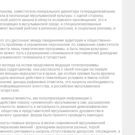
ганова, заместитель генерального директора телерадиокомпании
ала в пропаганде мусульманской культуры. с одной стороны,
ной работе канала в области исламского просвещения: это и
сходящих в мусульманской среде, и специализированные
меют высокий рейтинг в регионах росссии), и социальна реклама, и
его это диссонанс между ожиданиями аудитории и общественно-
есть проблемы в управлении персоналом. по заверению заместителя
 вести лишь тематические программы, а быть лицом культурно-
не может. путь к разрешению сложившихся противоречий докладчик
ульманского телеканала в татарстане.
о взгляда на ислам продолжила ведущая телепрограммы
ра садретдинова. она рассказала о своей поездке на первую
х женщин-журналисток в иране, где особая премия была вручена
ещала военные действия в тяжелейших условиях и явила собой
оизма. динара рафиковна отметила, что назрела необходимость
информационного агентства, а российское мусульманское
татарстане.
е важные моменты, как популяризация информации о
действие образу «униженной» мусульманки в сми, расширение
ельности, важность и актуальность решения демографических
 общества и представителей мусульманского духовенства в
ческого здоровья. форум было принято проводить ежегодно.
онуты главные вопросы в жизни современной мусульманской
люрализма мнений - докладчики выразили разные, порой
менного регламента напрочь отсутствовали дискуссии, обсуждения, а