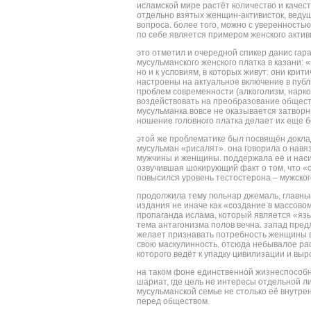
исламской мире растёт количество и качест
отдельно взятых женщин-активисток, веду
вопроса. более того, можно с уверенность
по себе является примером женского актив
это отметил и очередной спикер данис гар
мусульманского женского платка в казани: 
но и к условиям, в которых живут: они кр
настроены на актуальное включение в пуб
проблем современности (алкоголизм, нарком
воздействовать на преобразование общества
мусульманка вовсе не оказывается затворни
ношение головного платка делает их еще 
этой же проблематике был посвящён докл
мусульман «рисалят». она говорила о нав
мужчины и женщины. поддержала её и наси
озвучившая шокирующий факт о том, что «
повысился уровень тестостерона – мужског
продолжила тему гюльнар джемаль, главный
издания не иначе как «создание в массово
пропаганда ислама, который является «язы
тема антагонизма полов вечна. запад пред
желает признавать потребность женщины в 
свою маскулинность. отсюда небывалое ра
которого ведёт к упадку цивилизации и вы
на таком фоне единственной жизнеспособ
шариат, где цель не интересы отдельной ли
мусульманской семье не столько её внутре
перед обществом.