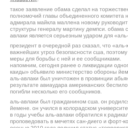
такое заявление обама сделал на торжеств
полномочий главы объединенного комитета 
адмирала майкла маллена новому руководит
структуры генералу мартину демпси. обама ск
авлаки является серьезным ударом для «аль
президент в очередной раз сказал, что «аль-
важнейших угроз безопасности сша, поэтому
меры для борьбы с ней и ее сообщниками.
напомним, сегодня ранее о ликвидации одног
каиды» объявило министерство обороны йем
аль-авлаки был уничтожен в провинции абьян
результате авиаудара американских беспило
погибли несколько его сообщников.
аль-авлаки был гражданином сша. он родился
йемене. он учился в колорадском университет
в годы учебы аль-авлаки обратился к радика
проповедовать в мечетях сан-диего и форт-к
осенью 2010 года получил статус «террорист