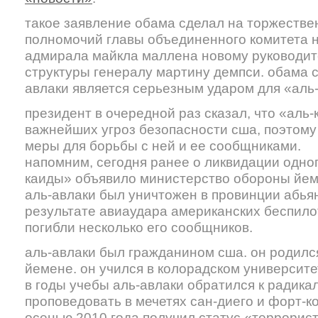
такое заявление обама сделал на торжеств
полномочий главы объединенного комитета 
адмирала майкла маллена новому руководит
структуры генералу мартину демпси. обама ск
авлаки является серьезным ударом для «аль
президент в очередной раз сказал, что «аль-
важнейших угроз безопасности сша, поэтому
меры для борьбы с ней и ее сообщниками.
напомним, сегодня ранее о ликвидации одног
каиды» объявило министерство обороны йем
аль-авлаки был уничтожен в провинции абьян
результате авиаудара американских беспило
погибли несколько его сообщников.
аль-авлаки был гражданином сша. он родился
йемене. он учился в колорадском университет
в годы учебы аль-авлаки обратился к радика
проповедовать в мечетях сан-диего и форт-к
осенью 2010 года получил статус «террорист