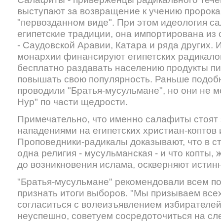
выступают за возвращение к учению пророка
"первозданном виде". При этом идеология с
египетские традиции, она импортирована из 
- Саудовской Аравии, Катара и ряда других
монархии финансируют египетских радикалов
бесплатно раздавать населению продукты п
повышать свою популярность. Раньше подоб
проводили "Братья-мусульмане", но они не мо
Нур" по части щедрости.
Примечательно, что именно салафиты стоят
нападениями на египетских христиан-коптов 
Проповедники-радикалы доказывают, что в с
одна религия - мусульманская - и что копты,
до возникновения ислама, оскверняют истинн
"Братья-мусульмане" рекомендовали всем п
признать итоги выборов. "Мы призываем все
согласиться с волеизъявлением избирателей,
неуспешно, советуем сосредоточиться на с