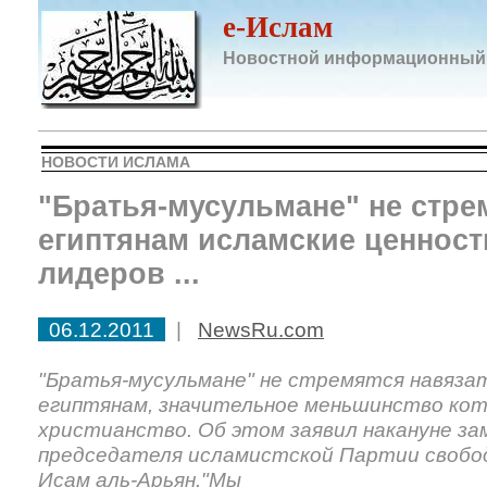
e-Ислам
Новостной информационный
НОВОСТИ ИСЛАМА
"Братья-мусульмане" не стре
египтянам исламские ценност
лидеров ...
06.12.2011
|
NewsRu.com
"Братья-мусульмане" не стремятся навяза
египтянам, значительное меньшинство ко
христианство. Об этом заявил накануне з
председателя исламистской Партии свобо
Исам аль-Арьян."Мы