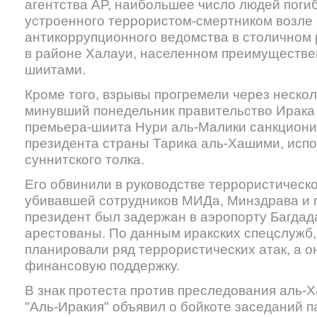
агентства AP, наибольшее число людей погиб
устроенного террористом-смертником возле
антикоррупционного ведомства в столичном 
в районе Халауи, населенном преимуществ
шиитами.
Кроме того, взрывы прогремели через несколь
минувший понедельник правительство Ирака
премьера-шиита Нури аль-Малики санкциони
президента страны Тарика аль-Хашими, исп
суннитского толка.
Его обвинили в руководстве террористическо
убивавшей сотрудников МИДа, Минздрава и 
президент был задержан в аэропорту Багдада
арестованы. По данным иракских спецслужб
планировали ряд террористических атак, а о
финансовую поддержку.
В знак протеста против преследования аль-
"Аль-Иракия" объявил о бойкоте заседаний п