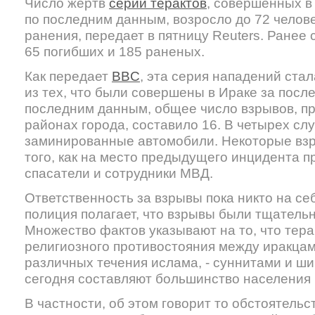
Число жертв
серии терактов
, совершенных в 
по последним данным, возросло до 72 челов
ранения, передает в пятницу Reuters. Ранее 
65 погибших и 185 раненых.
Как передает
BBC
, эта серия нападений ста
из тех, что были совершены в Ираке за посл
последним данным, общее число взрывов, п
районах города, составило 16. В четырех слу
заминированные автомобили. Некоторые вз
того, как на место предыдущего инцидента 
спасатели и сотрудники МВД.
Ответственность за взрывы пока никто на себ
полиция полагает, что взрывы были тщатель
Множество фактов указывают на то, что тера
религиозного противостояния между иракца
различных течения ислама, - суннитами и ш
сегодня составляют большинство населения 
В частности, об этом говорит то обстоятельс