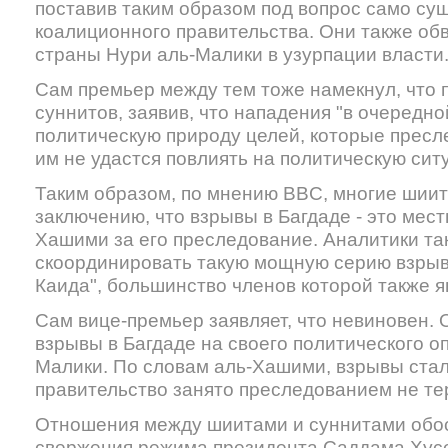
поставив таким образом под вопрос само су
коалиционного правительства. Они также о
страны Нури аль-Малики в узурпации власти
Сам премьер между тем тоже намекнул, что 
суннитов, заявив, что нападения "в очередн
политическую природу целей, которые пресле
им не удастся повлиять на политическую сит
Таким образом, по мнению BBC, многие шииты
заключению, что взрывы в Багдаде - это мест
Хашими за его преследование. Аналитики та
скоординировать такую мощную серию взрыво
Каида", большинство членов которой также я
Сам вице-премьер заявляет, что невиновен. 
взрывы в Багдаде на своего политического оп
Малики. По словам аль-Хашими, взрывы стал
правительство занято преследованием не тер
Отношения между шиитами и суннитами обо
свержения режима президента Саддама Хусе