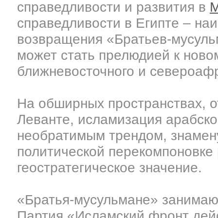
справедливости и развития в
М
справедливости в Египте – на
возвращения «Братьев-мусульм
может стать прелюдией к ново
ближневосточного и североафр
На обширных пространствах, о
Леванте, исламизация арабско
необратимым трендом, знаме
политической перекомпоновке
геостратегическое значение.
«Братья-мусульмане» занимаю
Партия «Исламский фронт дей