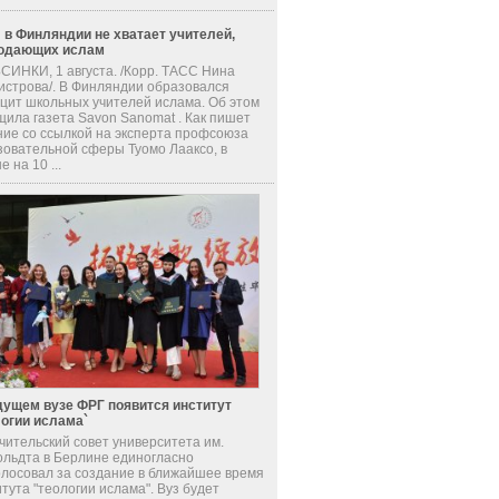
 в Финляндии не хватает учителей,
одающих ислам
СИНКИ, 1 августа. /Корр. ТАСС Нина
истрова/. В Финляндии образовался
цит школьных учителей ислама. Об этом
щила газета Savon Sanomat . Как пишет
ние со ссылкой на эксперта профсоюза
зовательной сферы Туомо Лааксо, в
е на 10 ...
дущем вузе ФРГ появится институт
логии ислама`
чительский совет университета им.
ольдта в Берлине единогласно
олосовал за создание в ближайшее время
тута "теологии ислама". Вуз будет