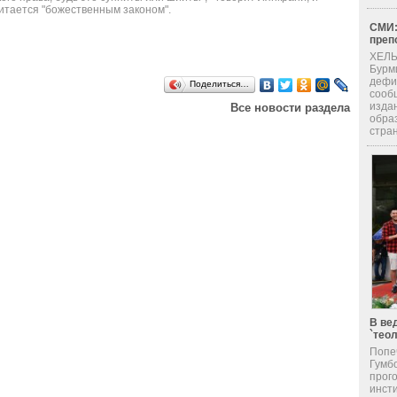
читается "божественным законом".
СМИ:
преп
ХЕЛЬ
Бурм
дефи
Поделиться…
сооб
изда
Все новости раздела
обра
стран
В ве
`тео
Попе
Гумб
прог
инсти