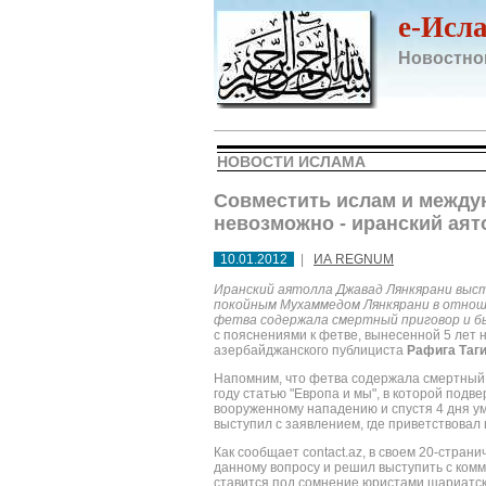
e-Исл
Новостно
НОВОСТИ ИСЛАМА
Совместить ислам и между
невозможно - иранский аят
10.01.2012
|
ИА REGNUM
Иранский аятолла Джавад Лянкярани выст
покойным Мухаммедом Лянкярани в отнош
фетва содержала смертный приговор и б
с пояснениями к фетве, вынесенной 5 лет 
азербайджанского публициста
Рафига Таг
Напомним, что фетва содержала смертный п
году статью "Европа и мы", в которой подве
вооруженному нападению и спустя 4 дня у
выступил с заявлением, где приветствовал
Как сообщает contact.az, в своем 20-стра
данному вопросу и решил выступить с ком
ставится под сомнение юристами шариатског