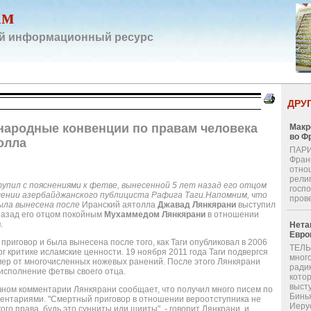
ам
й информационный ресурс
ДРУ
народные конвенции по правам человека
Макр
во Ф
олла
ПАРИ
Фран
отно
религ
упил с пояснениями к фетве, вынесенной 5 лет назад его отцом
госп
ении азербайджанского публициста Рафига Таги.Напомним, что
пров
ыла вынесена после
Иранский аятолла
Джавад Лянкярани
выступил
назад его отцом покойным
Мухаммедом Лянкярани
в отношении
и
.
Нета
Евро
риговор и была вынесена после того, как Таги опубликовал в 2006
ТЕЛЬ
рг критике исламские ценности. 19 ноября 2011 года Таги подвергся
мног
мер от многочисленных ножевых ранений. После этого Лянкярани
ради
 исполнение фетвы своего отца.
кото
выст
ничном комментарии Лянкярани сообщает, что получил много писем по
Бинь
ментариями. "Смертный приговор в отношении вероотступника не
Иерус
о права, будь это сунниты или шииты", - говорит Лянкрани, и