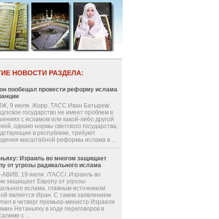
ГИЕ НОВОСТИ РАЗДЕЛА:
он пообещал провести реформу ислама
ранции
Ж, 9 июля. /Корр. ТАСС Иван Батырев/.
цузское государство не имеет проблем в
шениях с исламом или какой-либо другой
ией, однако нормы светского государства,
одствующие в республике, требуют
едения масштабной реформы ислама в ...
ньяху: Израиль во многом защищает
пу от угрозы радикального ислама
-АВИВ, 19 июля. /ТАСС/. Израиль во
ом защищает Европу от угрозы
кального ислама, главным источником
рой является Иран. С таким заявлением
упил в четверг премьер-министр Израиля
ямин Нетаньяху в ходе переговоров в
алиме с ...