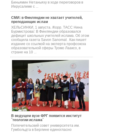
Биньямин Нетаньяху в ходе переговоров в
Иерусалиме с ...
СМИ: в Финляндии не хватает учителей,
преподающих ислам
ХЕЛЬСИНКИ, 1 августа. /Корр. ТАСС Нина
Бурмистрова/. В Финляндии образовался
дефицит школьных учителей ислама. Об этом
сообщила газета Savon Sanomat . Как пишет
издание со ссылкой на эксперта профсоюза
образовательной сферы Туомо Лааксо, в
стране на 10 ...
В ведущем вузе ФРГ появится институт
`теологии ислама`
Попечительский совет университета им.
Гумбольдта в Берлине единогласно