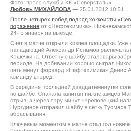
Фото: пресс-службы ХК «Северсталь»
Любовь МИХАЙЛОВА
— 25.01.2012 10:51
После четырех побед подряд хоккеисты «Се
поражение
от «Нефтехимика». Нижнекамском
24-го января на выезде.
Счет в матче открыли хозяеа площадки. Уже 
нападающий Александр Исламов распечатал
Кошечкина. Ответную шайбу сталевары забро
периоде. На добивании хорошо сыграл Никол
пять минут форвард «Нефтехимика» Денис А
команду вперед.
В середине последней двадцатиминутки соп
по шайбе. Сначала капитан нижнекамцев Ма
отрыв, а через пару минут череповецкий на
Нуртдинов отправил шайбу в сетку Туомаса Т
вбрасывания.
Ключевым моментом в матче стал гол нович
Бергфорса при игре в большинстве. Но судьи