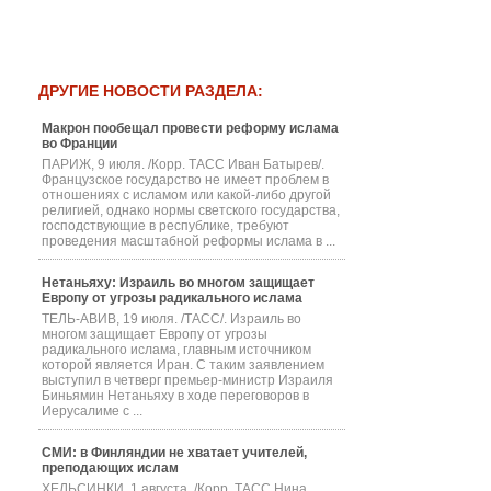
ДРУГИЕ НОВОСТИ РАЗДЕЛА:
Макрон пообещал провести реформу ислама
во Франции
ПАРИЖ, 9 июля. /Корр. ТАСС Иван Батырев/.
Французское государство не имеет проблем в
отношениях с исламом или какой-либо другой
религией, однако нормы светского государства,
господствующие в республике, требуют
проведения масштабной реформы ислама в ...
Нетаньяху: Израиль во многом защищает
Европу от угрозы радикального ислама
ТЕЛЬ-АВИВ, 19 июля. /ТАСС/. Израиль во
многом защищает Европу от угрозы
радикального ислама, главным источником
которой является Иран. С таким заявлением
выступил в четверг премьер-министр Израиля
Биньямин Нетаньяху в ходе переговоров в
Иерусалиме с ...
СМИ: в Финляндии не хватает учителей,
преподающих ислам
ХЕЛЬСИНКИ, 1 августа. /Корр. ТАСС Нина