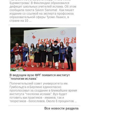
Бурмистрова/. В Финляндии образовался
дефицит школьных учителей ислама. Об этом
сообщила газета Savon Sanomat . Как пишет
издание со ссылкой на эксперта профсоюза
образовательной сферы Туомо Лааксо, в
стране на 10 ...
В ведущем вузе ФРГ появится институт
`теологии ислама`
Попечительский совет университета им.
Гумбольдта в Берлине единогласно
проголосовал за создание в ближайшее время
института "теологии ислама". Вуз будет
готовить как практиков - имамов, так и
теоретиков - богословов. Около 6 процентов ...
Все новости раздела