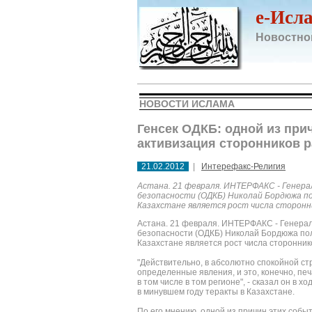
e-Исл
Новостно
НОВОСТИ ИСЛАМА
Генсек ОДКБ: одной из при
активизация сторонников 
21.02.2012
|
Интерефакс-Религия
Астана. 21 февраля. ИНТЕРФАКС - Генера
безопасности (ОДКБ) Николай Бордюжа по
Казахстане является рост числа сторон
Астана. 21 февраля. ИНТЕРФАКС - Генерал
безопасности (ОДКБ) Николай Бордюжа пол
Казахстане является рост числа сторонни
"Действительно, в абсолютно спокойной ст
определенные явления, и это, конечно, печ
в том числе в том регионе", - сказал он в
в минувшем году теракты в Казахстане.
По его мнению, одной из причин этих собы