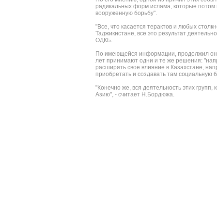
радикальных форм ислама, которые потом п
вооруженную борьбу".
"Все, что касается терактов и любых столк
Таджикистане, все это результат деятельно
ОДКБ.
По имеющейся информации, продолжил он,
лет принимают одни и те же решения: "нап
расширять свое влияние в Казахстане, нап
приобретать и создавать там социальную ба
"Конечно же, вся деятельность этих групп
Азию", - считает Н.Бордюжа.