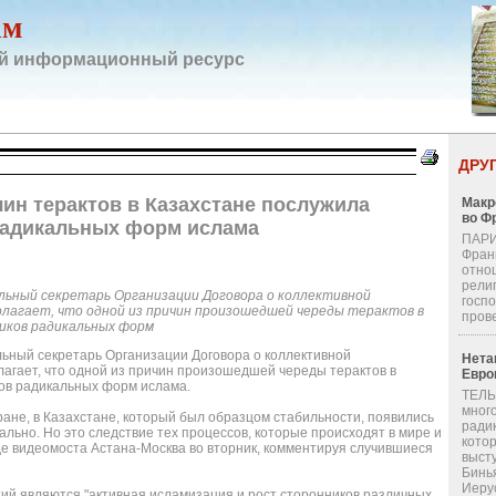
ам
й информационный ресурс
ДРУ
чин терактов в Казахстане послужила
Макр
во Ф
радикальных форм ислама
ПАРИ
Фран
отно
религ
льный секретарь Организации Договора о коллективной
госп
лагает, что одной из причин произошедшей череды терактов в
пров
ников радикальных форм
ьный секретарь Организации Договора о коллективной
Нета
агает, что одной из причин произошедшей череды терактов в
Евро
ков радикальных форм ислама.
ТЕЛЬ
мног
ране, в Казахстане, который был образцом стабильности, появились
ради
ально. Но это следствие тех процессов, которые происходят в мире и
кото
 ходе видеомоста Астана-Москва во вторник, комментируя случившиеся
выст
Бинь
Иерус
тий являются "активная исламизация и рост сторонников различных