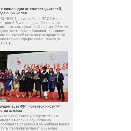
 в Финляндии не хватает учителей,
одающих ислам
СИНКИ, 1 августа. /Корр. ТАСС Нина
истрова/. В Финляндии образовался
цит школьных учителей ислама. Об этом
щила газета Savon Sanomat . Как пишет
ние со ссылкой на эксперта профсоюза
зовательной сферы Туомо Лааксо, в
е на 10 ...
дущем вузе ФРГ появится институт
логии ислама`
чительский совет университета им.
ольдта в Берлине единогласно
олосовал за создание в ближайшее время
тута "теологии ислама". Вуз будет