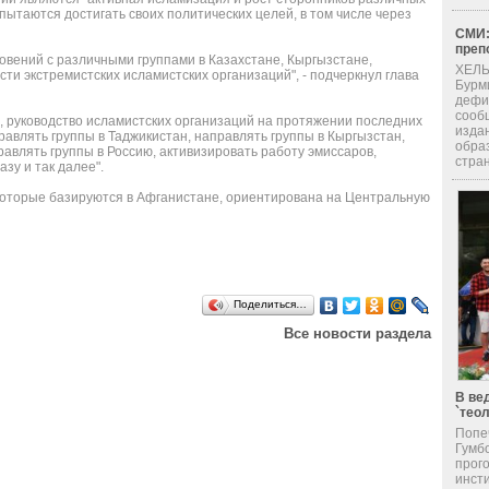
ытаются достигать своих политических целей, в том числе через
СМИ:
преп
новений с различными группами в Казахстане, Кыргызстане,
ХЕЛЬ
сти экстремистских исламистских организаций", - подчеркнул глава
Бурм
дефи
сооб
 руководство исламистских организаций на протяжении последних
изда
равлять группы в Таджикистан, направлять группы в Кыргызстан,
обра
равлять группы в Россию, активизировать работу эмиссаров,
стран
зу и так далее".
, которые базируются в Афганистане, ориентирована на Центральную
Поделиться…
Все новости раздела
В ве
`тео
Попе
Гумб
прог
инсти