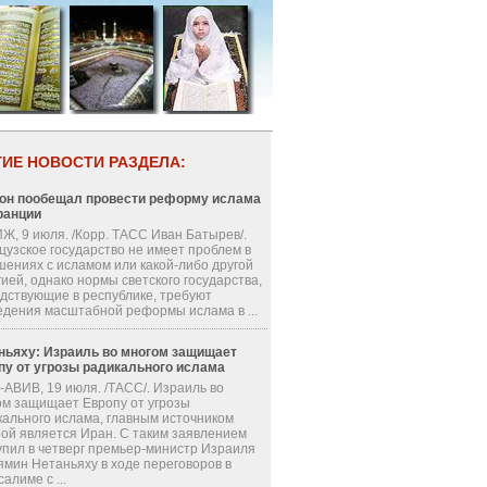
ГИЕ НОВОСТИ РАЗДЕЛА:
он пообещал провести реформу ислама
ранции
Ж, 9 июля. /Корр. ТАСС Иван Батырев/.
цузское государство не имеет проблем в
шениях с исламом или какой-либо другой
ией, однако нормы светского государства,
одствующие в республике, требуют
едения масштабной реформы ислама в ...
ньяху: Израиль во многом защищает
пу от угрозы радикального ислама
-АВИВ, 19 июля. /ТАСС/. Израиль во
ом защищает Европу от угрозы
кального ислама, главным источником
рой является Иран. С таким заявлением
упил в четверг премьер-министр Израиля
ямин Нетаньяху в ходе переговоров в
алиме с ...