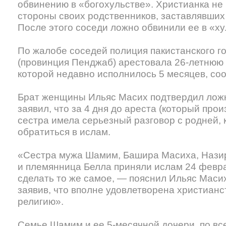
обвинению в «богохульстве». Христианка не
стороны своих родственников, заставлявших 
После этого соседи ложно обвинили ее в «ху
По жалобе соседей полиция пакистанского г
(провинция Пенджаб) арестовала 26-летнюю
которой недавно исполнилось 5 месяцев, с
Брат женщины Ильяс Масих подтвердил ложн
заявил, что за 4 дня до ареста (который про
сестра имела серьезный разговор с родней, 
обратиться в ислам.
«Сестра мужа Шамим, Башира Масиха, Назир
и племянница Белла приняли ислам 24 февра
сделать то же самое, — пояснил Ильяс Маси
заявив, что вполне удовлетворена христианс
религию».
Семье Шамим и ее 5-месячной дочери, по вс