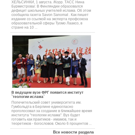
ХЕЛЬСИНКИ, 1 августа. /Корр. ТАСС Нина
Бурмистрова/. В Финляндии образовался
дефицит школьных учителей ислама. Об этом
сообщила газета Savon Sanomat . Как пишет
издание со ссылкой на эксперта профсоюза
образовательной сферы Туомо Лааксо, в
стране на 10 ...
В ведущем вузе ФРГ появится институт
`теологии ислама`
Попечительский совет университета им.
Гумбольдта в Берлине единогласно
проголосовал за создание в ближайшее время
института "теологии ислама". Вуз будет
готовить как практиков - имамов, так и
теоретиков - богословов. Около 6 процентов ...
Все новости раздела