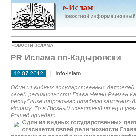
e-Ислам
Новостной информационный
НОВОСТИ ИСЛАМА
PR Ислама по-Кадыровски
12.07.2012
|
Info-Islam
Один из видных государственных деятелей
своей религиозности Глава Чечни Рамзан Ка
республике широкомасштабную кампанию да
Исламу. То в Грозный известный чтец и у
Рошед приедет,
Один из видных государственных деят
стесняется своей религиозности Глав