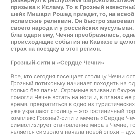
развернул в республике широкомасштабн
призыва к Исламу. То в Грозный известны
шейх Мишари Рошед приедет, то, на всеоб
исламские реликвии. Он быстро завоевал 
своего народа и у российских мусульман.
благодаря ему, Чечня преобразилась, одн
происходящие события на Кавказе в цело
страх на поездку в этот регион.
Грозный-сити и «Сердце Чечни»
Все, кто сегодня посещает столицу Чечни ост
Грозный потихоньку начинает походить на од
только без пальм. Огромные вливания бюджет
помогли Чечне встать на ноги и, в планах ее
время, превратиться в одно из туристически
уже украшают столицу – это гостиничный то
комплекс Грозный-сити и мечеть «Сердце Че
символизирует становление мира в Чечне, т
является символом начала новой эпохи – ду