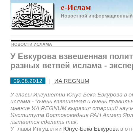
e-Ислам
Новостной информационный
НОВОСТИ ИСЛАМА
У Евкурова взвешенная полит
разных ветвей ислама - эксп
09.08.2012
|
ИА REGNUM
У главы Ингушетии Юнус-Бека Евкурова в 
ислама - "очень взвешенная и очень правиль
мнение ИА REGNUM выразил старший науч
Института Востоковедния РАН Ахмет Ярлы
пытается сделать так,
У главы Ингушетии
Юнус-Бека Евкурова
в от