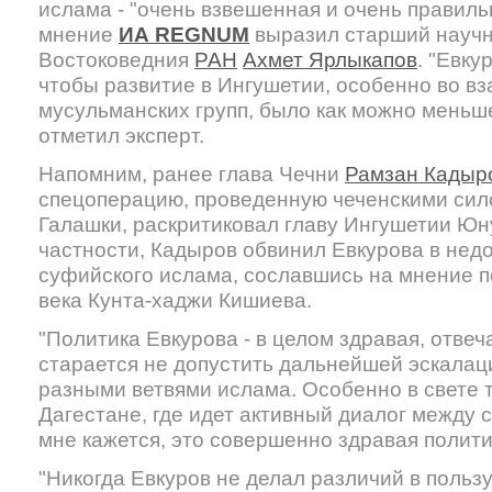
ислама - "очень взвешенная и очень правиль
мнение
ИА REGNUM
выразил старший научн
Востоковедния
РАН
Ахмет Ярлыкапов
. "Евку
чтобы развитие в Ингушетии, особенно во 
мусульманских групп, было как можно меньше
отметил эксперт.
Напомним, ранее глава Чечни
Рамзан Кадыр
спецоперацию, проведенную чеченскими сил
Галашки, раскритиковал главу Ингушетии Юн
частности, Кадыров обвинил Евкурова в нед
суфийского ислама, сославшись на мнение 
века Кунта-хаджи Кишиева.
"Политика Евкурова - в целом здравая, отве
старается не допустить дальнейшей эскала
разными ветвями ислама. Особенно в свете т
Дагестане, где идет активный диалог между
мне кажется, это совершенно здравая политик
"Никогда Евкуров не делал различий в пользу