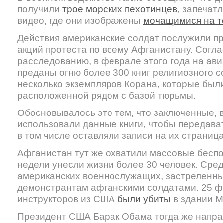
получили
трое морских пехотинцев
, запечат
видео, где они изображены
мочащимися на т
Действия американские солдат послужили 
акций протеста по всему Афганистану. Согл
расследованию, в феврале этого года на ав
преданы огню более 300 книг религиозного с
несколько экземпляров Корана, которые был
расположенной рядом с базой тюрьмы.
Обосновывалось это тем, что заключенные, в
использовали данные книги, чтобы передават
в том числе оставляли записи на их страница
Афганистан тут же охватили массовые беспо
недели унесли жизни более 30 человек. Сред
американских военнослужащих, застреленны
демонстрантам афганскими солдатами. 25 ф
инструкторов из США
были убиты
в здании М
Президент США Барак Обама тогда же напра