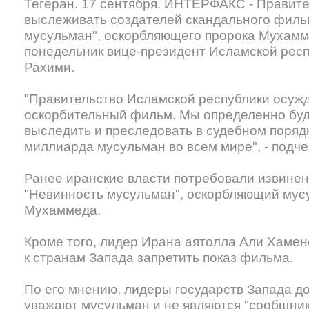
Тегеран. 17 сентября. ИНТЕРФАКС - Правите
выслеживать создателей скандального филь
мусульман", оскорбляющего пророка Мухамме
понедельник вице-президент Исламской рес
Рахими.
"Правительство Исламской республики осуж
оскорбительный фильм. Мы определенно буд
выследить и преследовать в судебном порядке
миллиарда мусульман во всем мире", - подч
Ранее иранские власти потребовали извине
"Невинность мусульман", оскорбляющий мус
Мухаммеда.
Кроме того, лидер Ирана аятолла Али Хамен
к странам Запада запретить показ фильма.
По его мнению, лидеры государств Запада до
уважают мусульман и не являются "сообщни