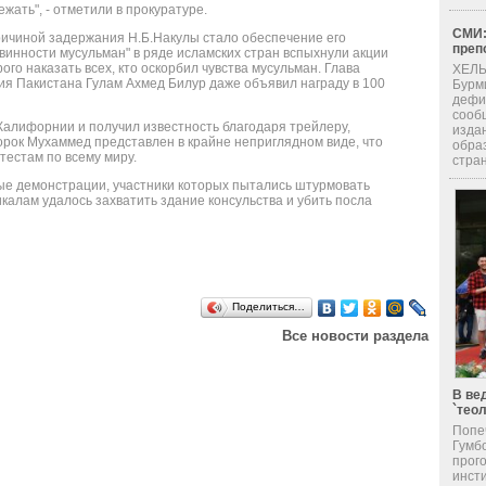
ежать", - отметили в прокуратуре.
СМИ:
ичиной задержания Н.Б.Накулы стало обеспечение его
преп
винности мусульман" в ряде исламских стран вспыхнули акции
ого наказать всех, кто оскорбил чувства мусульман. Глава
ХЕЛЬ
я Пакистана Гулам Ахмед Билур даже объявил награду в 100
Бурм
дефи
сооб
Калифорнии и получил известность благодаря трейлеру,
изда
орок Мухаммед представлен в крайне неприглядном виде, что
обра
тестам по всему миру.
стран
е демонстрации, участники которых пытались штурмовать
калам удалось захватить здание консульства и убить посла
Поделиться…
Все новости раздела
В ве
`тео
Попе
Гумб
прог
инсти