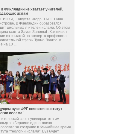
 в Финляндии не хватает учителей,
одающих ислам
СИНКИ, 1 августа. /Корр. ТАСС Нина
истрова/. В Финляндии образовался
цит школьных учителей ислама. Об этом
щила газета Savon Sanomat . Как пишет
ние со ссылкой на эксперта профсоюза
зовательной сферы Туомо Лааксо, в
е на 10 ...
дущем вузе ФРГ появится институт
логии ислама`
чительский совет университета им.
ольдта в Берлине единогласно
олосовал за создание в ближайшее время
тута "теологии ислама". Вуз будет