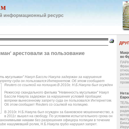
ам
й информационный ресурс
ДРУ
ман' арестовали за пользование
Макр
во Ф
ПАРИ
Фран
отно
религ
ть мусульман" Накул Бассли Накула задержан за нарушения
госп
запрету суда он пользовался Интернетом. Об этом сообщает
пров
Reuters со ссылкой на полицию.В 2010г. Н.Б.Накула был осужден
Режиссер скандального фильма "Невинность мусульман" Накул
Нета
Бассли Накула задержан за нарушения условий пробации:
Евро
вопреки вынесенному запрету суда он пользовался Интернетом.
ТЕЛЬ
Об этом сообщает Reuters со ссылкой на полицию.
мног
ради
В 2010г. Н.Б.Накула был осужден за банковское мошенничество, а
кото
в 2011г. вышел на свободу. По условиям испытательного срока он
выст
и анонимными никами без разрешения офицера полиции в течение
Бинь
Tube нашумевший ролик, Н.Б.Накула грубо нарушил запрет.
Иерус