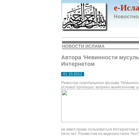
e-Исл
Новостно
НОВОСТИ ИСЛАМА
Автора 'Невинности мусуль
Интернетом
01.10.2012
Режиссер скандального фильма "Невиннос
условий пробации: вопреки вынесенному 
не имел права пользоваться Интернетом 
пяти лет. Разместив на видеохостинге You