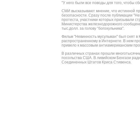
"У него были все поводы для того, чтобы сб
СМИ высказывают мнение, что истинной пр
безопасности. Сразу после публикации "Не
протеста, участники которых призывали стр
Министерства железнодорожного сообщени
тыс.долл. за голову "богохульника".
Фильм "Невинность мусульман" был снят в 
распространенному в Интернете. В нем пр
привело к массовым антиамериканским про
В различных странах прошли многотысячны
посольства США. В ливийском Бенгази ради
Соединенных Штатов Криса Стивенса.