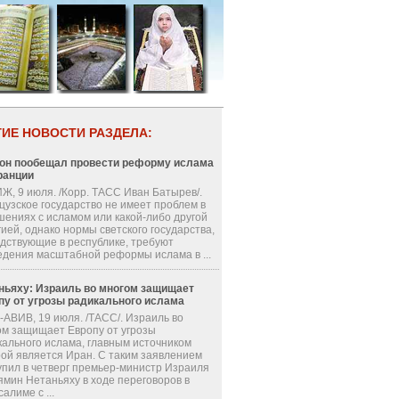
ГИЕ НОВОСТИ РАЗДЕЛА:
он пообещал провести реформу ислама
ранции
Ж, 9 июля. /Корр. ТАСС Иван Батырев/.
цузское государство не имеет проблем в
шениях с исламом или какой-либо другой
ией, однако нормы светского государства,
одствующие в республике, требуют
едения масштабной реформы ислама в ...
ньяху: Израиль во многом защищает
пу от угрозы радикального ислама
-АВИВ, 19 июля. /ТАСС/. Израиль во
ом защищает Европу от угрозы
кального ислама, главным источником
рой является Иран. С таким заявлением
упил в четверг премьер-министр Израиля
ямин Нетаньяху в ходе переговоров в
алиме с ...