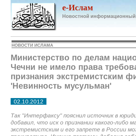
e-Ислам
Новостной информационный
НОВОСТИ ИСЛАМА
Министерство по делам наци
Чечни не имело права требова
признания экстремистским ф
'Невинность мусульман'
02.10.2012
Так "Интерфаксу" пояснил источник в юриди
добавил, что иск о признании какого-либо 
экстремистским и его запрете в России м