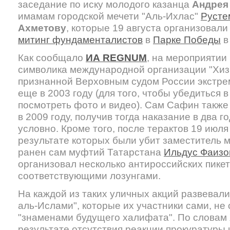
заседание по иску молодого казанца
Андрея
имамам городской мечети "Аль-Ихлас"
Русте
Ахметову
, которые 19 августа организовал
митинг фундаменталистов
в
Парке Победы
в
Как сообщало
ИА REGNUM
, на мероприятии
символика международной организации "Хизб
признанной Верховным судом России экстре
еще в 2003 году (для того, чтобы убедиться в
посмотреть фото и видео). Сам Сафин также 
в 2009 году, получив тогда наказание в два 
условно. Кроме того, после терактов 19 июля 
результате которых были убит заместитель
ранен сам муфтий Татарстана
Ильдус Фаизо
организовал несколько антироссийских пикет
соответствующими лозунгами.
На каждой из таких уличных акций развевали
аль-Ислами", которые их участники сами, не
"знаменами будущего халифата". По словам
результате отсутствия реакции прокуратуры