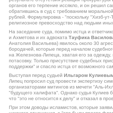
органов его терпение иссякло, и он решил са
обратившись в суд с требованием моральной
рублей. Формулировка - "поскольку "Хизб-ут
религиозное превосходство над людьми ины
На заседание суда, помимо истца и ответчи
и Ахметова и их адвоката
Тауфика Василов
Анатолия Васильева) явилось около 30 агре
бородачей, которые перед началом судебног
на Железнова-Липеца, хватая его за одежду,
потасовку. Только присутствие судебных при
поддержки" и спасло истца от возможного са
Выступая перед судьей
Ильгаром Кулиевы
Липец попросил суд провести экспертизу си
организаторами митингов из мечети "Аль-Их
"будущего халифата". Однако судья Кулиев 
что "это не относится к делу" и отказал в пр
При этом доводы исламистов, которые заявил