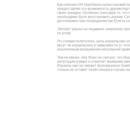
Как пояснил ИА IslamNews палестинский п
предоставляя эту возможность другим парт
своих граждан. Особенно учитывая то, что
необходимо было восстановить анклав. Сег
достигаемое при посредничестве Египта с
Эксперт указал на недавнее заявление пр
их атаку.
По словам политолога, цель израильских ат
могут ли израильтяне в зависимости от эт
аналогичным вооружению регулярной армии.
Тем не менее, Абу Язан не считает, что Из
репутацию в мире и отвлечет внимание меж
Израиль уже не сможет безнаказанно бомби
страна не оставит палестинцев в случае из