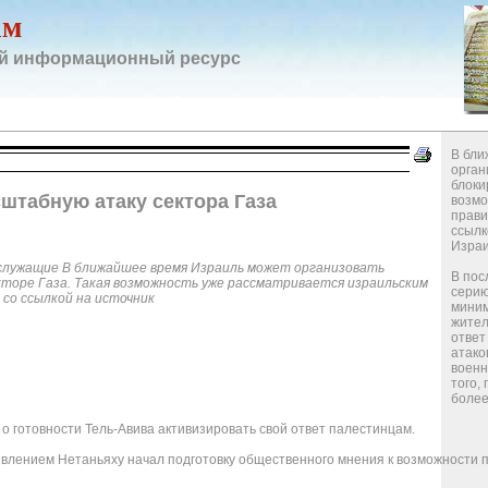
ам
й информационный ресурс
В бли
орган
блоки
штабную атаку сектора Газа
возмо
прави
ссылк
Израи
нослужащие В ближайшее время Израиль может организовать
В пос
кторе Газа. Такая возможность уже рассматривается израильским
серию
со ссылкой на источник
миним
жител
ответ
атако
военн
того,
более
о готовности Тель-Авива активизировать свой ответ палестинцам.
аявлением Нетаньяху начал подготовку общественного мнения к возможности