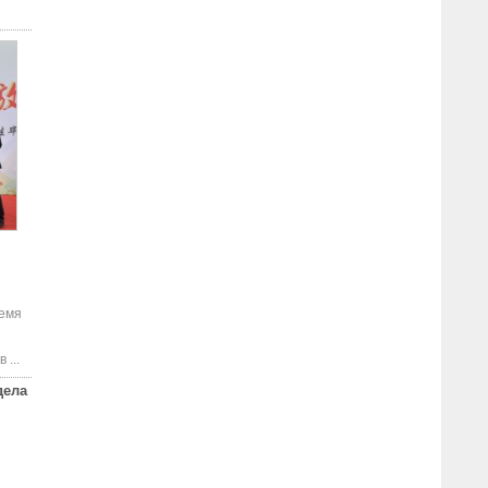
ремя
 ...
дела