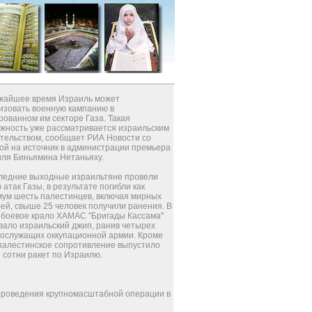
жайшее время Израиль может
изовать военную кампанию в
рованном им секторе Газа. Такая
жность уже рассматривается израильским
тельством, сообщает РИА Новости со
ой на источник в администрации премьера
ля Биньямина Нетаньяху.
ледние выходные израильтяне провели
 атак Газы, в результате погибли как
ум шесть палестинцев, включая мирных
ей, свыше 25 человек получили ранения. В
 боевое крало ХАМАС "Бригады Кассама"
вало израильский джип, ранив четырех
ослужащих оккупационной армии. Кроме
 палестинское сопротивление выпустило
 сотни ракет по Израилю.
 проведения крупномасштабной операции в