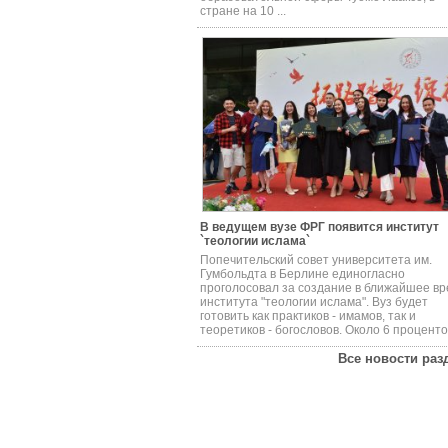
стране на 10 ...
В ведущем вузе ФРГ появится институт
`теологии ислама`
Попечительский совет университета им.
Гумбольдта в Берлине единогласно
проголосовал за создание в ближайшее в
института "теологии ислама". Вуз будет
готовить как практиков - имамов, так и
теоретиков - богословов. Около 6 процентов
Все новости раз