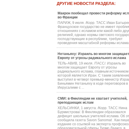
ДРУГИЕ НОВОСТИ РАЗДЕЛА:
Макрон пообещал провести реформу ис
во Франции
ПАРИЖ, 9 июля. /Корр. ТАСС Иван Батырев
Французское государство не имеет пробле
отношениях с исламом или какой-либо дру
религией, однако нормы светского государс
господствующие в республике, требуют
проведения масштабной реформы ислама в
Нетаньяху: Израиль во многом защищае
Европу от угрозы радикального ислама
ТЕЛЬ-АВИВ, 19 июля. /ТАСС/. Израиль во
многом защищает Европу от угрозы
радикального ислама, главным источником
которой является Иран. С таким заявлени
выступил в четверг премьер-министр Изра
Биньямин Нетаньяху в ходе переговоров в
Иерусалиме с ...
СМИ: в Финляндии не хватает учителей,
преподающих ислам
ХЕЛЬСИНКИ, 1 августа. /Корр. ТАСС Нина
Бурмистрова/. В Финляндии образовался
дефицит школьных учителей ислама. Об э
сообщила газета Savon Sanomat . Как пиш
издание со ссылкой на эксперта профсоюз
образовательной сферы Туомо Лааксо, в