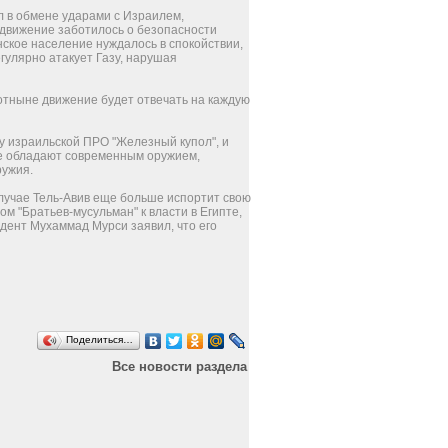
л в обмене ударами с Израилем,
 движение заботилось о безопасности
нское население нуждалось в спокойствии,
гулярно атакует Газу, нарушая
отныне движение будет отвечать на каждую
зу израильской ПРО "Железный купол", и
уже обладают современным оружием,
ружия.
 случае Тель-Авив еще больше испортит свою
м "Братьев-мусульман" к власти в Египте,
идент Мухаммад Мурси заявил, что его
Поделиться…
Все новости раздела