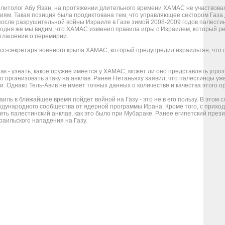
олитолог Абу Язан, на протяжении длительного времени ХАМАС не участвова
иям. Такая позиция была продиктована тем, что управляющее сектором Газа
 после разрушительной войны Израиля в Газе зимой 2008-2009 годов палести
одня же мы видим, что ХАМАС изменил правила игры с Израилем, который ре
оглашение о перемирии.
есс-секретаря военного крыла ХАМАС, который предупредил израильтян, что 
ак - узнать, какое оружие имеется у ХАМАС, может ли оно представлять угро
ого организовать атаку на анклав. Ранее Нетаньяху заявил, что палестинцы 
 Однако Тель-Авив не имеет точных данных о количестве и качества этого о
раиль в ближайшее время пойдет войной на Газу - это не в его пользу. В этом
дународного сообщества от ядерной программы Ирана. Кроме того, с приходо
ть палестинский анклав, как это было при Мубараке. Ранее египетский през
раильского нападения на Газу.