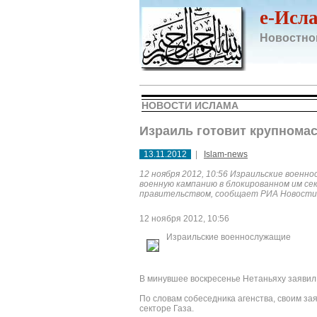
e-Исл
Новостно
НОВОСТИ ИСЛАМА
Израиль готовит крупномас
13.11.2012
|
Islam-news
12 ноября 2012, 10:56 Израильские воен
военную кампанию в блокированном им се
правительством, сообщает РИА Новости 
12 ноября 2012, 10:56
Израильские военнослужащие
В минувшее воскресенье Нетаньяху заявил 
По словам собеседника агенства, своим з
секторе Газа.