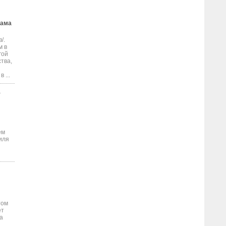
лама
/.
м в
гой
тва,
 ...
т
ем
иля
том
ет
а