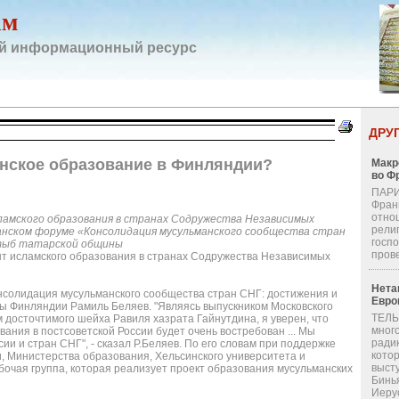
ам
й информационный ресурс
ДРУ
нское образование в Финляндии?
Макр
во Ф
ПАРИ
Фран
отно
ламского образования в странах Содружества Независимых
религ
ьманском форуме «Консолидация мусульманского сообщества стран
госп
атыб татарской общины
пров
т исламского образования в странах Содружества Независимых
Нета
онсолидация мусульманского сообщества стран СНГ: достижения и
Евро
ы Финляндии Рамиль Беляев. "Являясь выпускником Московского
ТЕЛЬ
м досточтимого шейха Равиля хазрата Гайнутдина, я уверен, что
мног
ания в постсоветской России будет очень востребован ... Мы
ради
и и стран СНГ", - сказал Р.Беляев. По его словам при поддержке
кото
 Министерства образования, Хельсинского университета и
выст
бочая группа, которая реализует проект образования мусульманских
Бинь
Иерус