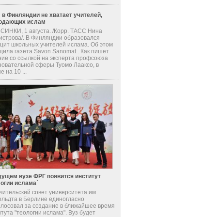
 в Финляндии не хватает учителей,
одающих ислам
СИНКИ, 1 августа. /Корр. ТАСС Нина
истрова/. В Финляндии образовался
цит школьных учителей ислама. Об этом
щила газета Savon Sanomat . Как пишет
ние со ссылкой на эксперта профсоюза
зовательной сферы Туомо Лааксо, в
е на 10 ...
дущем вузе ФРГ появится институт
логии ислама`
чительский совет университета им.
ольдта в Берлине единогласно
олосовал за создание в ближайшее время
тута "теологии ислама". Вуз будет