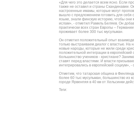
«Для чего это делается всем ясно. Если п
также не оставил и страны Скандинавии. О
настроенные имамы, которые могут пропов
вышло с предложением готовить для себя с
языке, знали финскую историю, чтобы они
ислам», - отметил Рамиль Беляев. Он доба
практически всех стран Европы – Германии
проживает более 300 тыс мусульман.
Он отметил положительный опыт взаимоде
только выстраиваем диалог с властью. На 
новые народы, которые не жили среди хрис
положительной интеграции в европейский соц
большинство учеников - христиане? Занима
ставят перед властями. И власти призыва
интегрировались в европейский социум», -
Отметим, что татарская община в Финлянд
более 60 тыс мусульман, большинство из к
городе Ярвенпяя в 40 км от Хельсинки дейс
Теги: