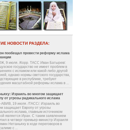
ГИЕ НОВОСТИ РАЗДЕЛА:
он пообещал провести реформу ислама
ранции
Ж, 9 июля. /Корр. ТАСС Иван Батырев/.
цузское государство не имеет проблем в
шениях с исламом или какой-либо другой
ией, однако нормы светского государства,
одствующие в республике, требуют
едения масштабной реформы ислама в ...
ньяху: Израиль во многом защищает
пу от угрозы радикального ислама
-АВИВ, 19 июля. /ТАСС/. Израиль во
ом защищает Европу от угрозы
кального ислама, главным источником
рой является Иран. С таким заявлением
упил в четверг премьер-министр Израиля
ямин Нетаньяху в ходе переговоров в
алиме с ...