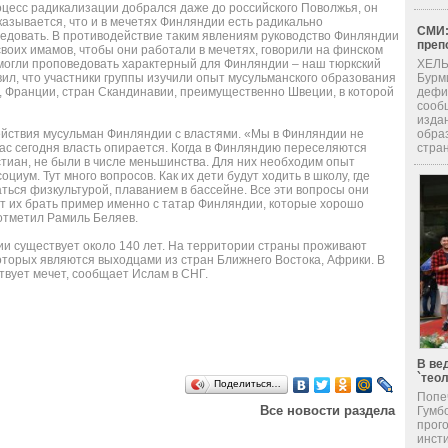
роцесс радикализации добрался даже до российского Поволжья, он
казывается, что и в мечетях Финляндии есть радикально
СМИ:
едовать. В противодействие таким явлениям руководство Финляндии
преп
воих имамов, чтобы они работали в мечетях, говорили на финском
 могли проповедовать характерный для Финляндии – наш тюркский
ХЕЛЬ
вил, что участники группы изучили опыт мусульманского образования
Бурм
, Франции, стран Скандинавии, преимущественно Швеции, в которой
дефи
сооб
изда
йствия мусульман Финляндии с властями. «Мы в Финляндии не
обра
нас сегодня власть опирается. Когда в Финляндию переселяются
стран
тиан, не были в числе меньшинства. Для них необходим опыт
иум. Тут много вопросов. Как их дети будут ходить в школу, где
ться физкультурой, плаванием в бассейне. Все эти вопросы они
ют их брать пример именно с татар Финляндии, которые хорошо
 отметил Рамиль Беляев.
ии существует около 140 лет. На территории страны проживают
оторых являются выходцами из стран Ближнего Востока, Африки. В
твует мечет, сообщает Ислам в СНГ.
В ве
`тео
Поделиться…
Попе
Все новости раздела
Гумб
прог
инсти