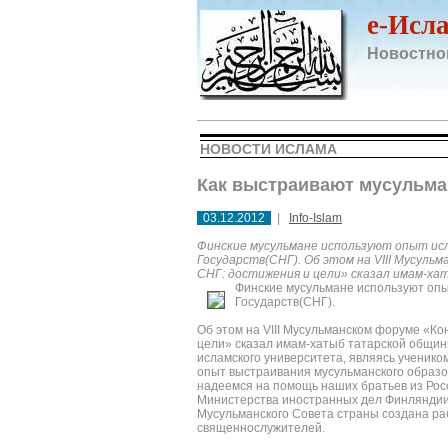
e-Исл
Новостно
НОВОСТИ ИСЛАМА
Как выстраивают мусульма
03.12.2012
|
Info-Islam
Финские мусульмане используют опыт ис
Государств(СНГ). Об этом на VIII Мусул
СНГ: достижения и цели» сказал имам-х
Финские мусульмане используют опы
Государств(СНГ).
Об этом на VIII Мусульманском форуме «К
цели» сказал имам-хатыб татарской общин
исламского университета, являясь ученико
опыт выстраивания мусульманского образов
надеемся на помощь наших братьев из Росси
Министерства иностранных дел Финляндии,
Мусульманского Совета страны создана ра
священнослужителей.