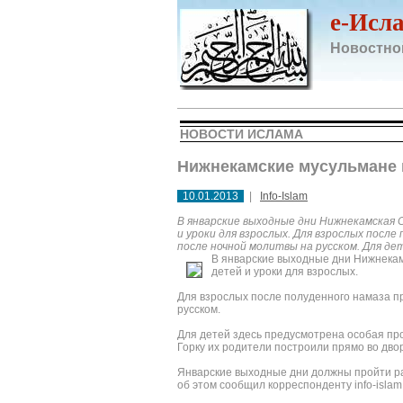
e-Исл
Новостно
НОВОСТИ ИСЛАМА
Нижнекамские мусульмане 
10.01.2013
|
Info-Islam
В январские выходные дни Нижнекамская 
и уроки для взрослых. Для взрослых после
после ночной молитвы на русском. Для де
В январские выходные дни Нижнекам
детей и уроки для взрослых.
Для взрослых после полуденного намаза пр
русском.
Для детей здесь предусмотрена особая прог
Горку их родители построили прямо во дво
Январские выходные дни должны пройти рад
об этом сообщил корреспонденту info-islam