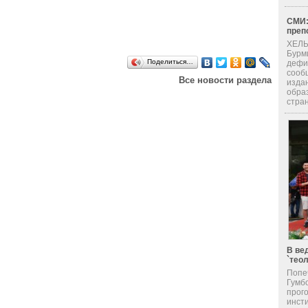
СМИ:
преп
ХЕЛЬ
Бурм
Поделиться…
дефи
сооб
Все новости раздела
изда
обра
стран
В ве
`тео
Попе
Гумб
прог
инсти