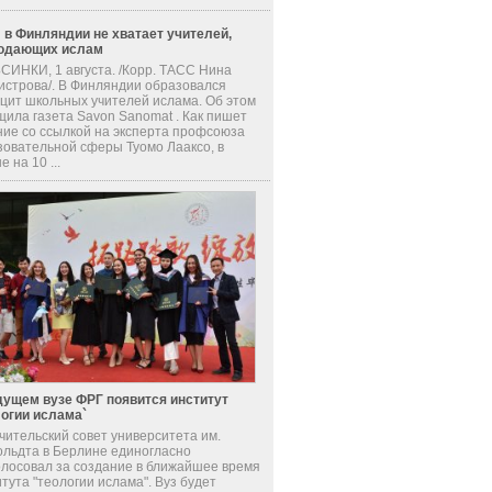
 в Финляндии не хватает учителей,
одающих ислам
СИНКИ, 1 августа. /Корр. ТАСС Нина
истрова/. В Финляндии образовался
цит школьных учителей ислама. Об этом
щила газета Savon Sanomat . Как пишет
ние со ссылкой на эксперта профсоюза
зовательной сферы Туомо Лааксо, в
е на 10 ...
дущем вузе ФРГ появится институт
логии ислама`
чительский совет университета им.
ольдта в Берлине единогласно
олосовал за создание в ближайшее время
тута "теологии ислама". Вуз будет