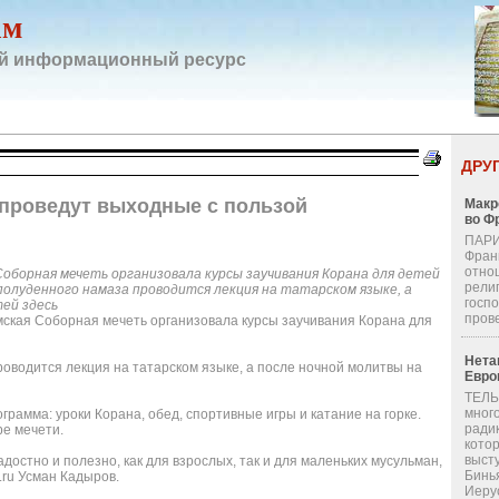
ам
й информационный ресурс
ДРУ
проведут выходные с пользой
Макр
во Ф
ПАРИ
Фран
отно
Соборная мечеть организовала курсы заучивания Корана для детей
религ
 полуденного намаза проводится лекция на татарском языке, а
госп
тей здесь
пров
ская Соборная мечеть организовала курсы заучивания Корана для
Нета
оводится лекция на татарском языке, а после ночной молитвы на
Евро
ТЕЛЬ
мног
рамма: уроки Корана, обед, спортивные игры и катание на горке.
ради
ре мечети.
кото
выст
остно и полезно, как для взрослых, так и для маленьких мусульман,
Бинь
.ru Усман Кадыров.
Иерус