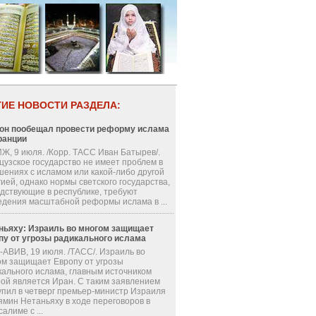
ГИЕ НОВОСТИ РАЗДЕЛА:
он пообещал провести реформу ислама
ранции
Ж, 9 июля. /Корр. ТАСС Иван Батырев/.
цузское государство не имеет проблем в
шениях с исламом или какой-либо другой
ией, однако нормы светского государства,
одствующие в республике, требуют
едения масштабной реформы ислама в ...
ньяху: Израиль во многом защищает
пу от угрозы радикального ислама
-АВИВ, 19 июля. /ТАСС/. Израиль во
ом защищает Европу от угрозы
кального ислама, главным источником
рой является Иран. С таким заявлением
упил в четверг премьер-министр Израиля
ямин Нетаньяху в ходе переговоров в
алиме с ...