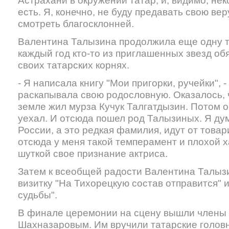
Астрахани в окружении татар, и, видимо, нек
есть. Я, конечно, не буду предавать свою вер
смотреть благосклонней.
Валентина Талызина продолжила еще одну 
каждый год кто-то из приглашенных звезд об
своих татарских корнях.
- Я написала книгу "Мои пригорки, ручейки", -
раскапывала свою родословную. Оказалось, ч
земле жил мурза Кучук Талгатдызин. Потом о
уехал. И отсюда пошел род Талызиных. Я ду
России, а это редкая фамилия, идут от това
отсюда у меня такой темперамент и плохой х
шуткой свое признание актриса.
Затем к всеобщей радости Валентина Талыз
визитку "На Тихорецкую состав отправится" 
судьбы".
В финале церемонии на сцену вышли члены 
Шахназаровым. Им вручили татарские голов