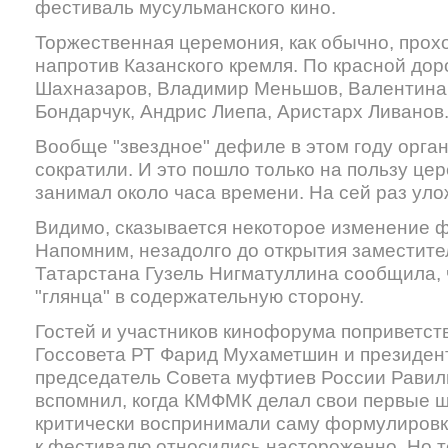
фестиваль мусульманского кино.
Торжественная церемония, как обычно, прох
напротив Казанского кремля. По красной до
Шахназаров, Владимир Меньшов, Валентина
Бондарчук, Андрис Лиепа, Аристарх Ливанов
Вообще "звездное" дефиле в этом году орг
сократили. И это пошло только на пользу ц
занимал около часа времени. На сей раз уло
Видимо, сказывается некоторое изменение
Напомним, незадолго до открытия заместите
Татарстана Гузель Нигматуллина сообщила, 
"глянца" в содержательную сторону.
Гостей и участников кинофорума поприветст
Госсовета РТ Фарид Мухаметшин и президен
председатель Совета муфтиев России Равил
вспомнил, когда КМФМК делал свои первые ш
критически воспринимали саму формулировку
к фестивалю относились настороженно. Но т