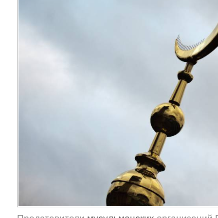
Представители
мусульманских
организаций 