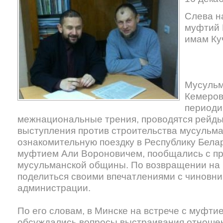
Слева н
муфтий 
имам Ку
Мусульм
Кемеров
периоди
межнациональные трения, проводятся рейды 
выступления против строительства мусульм
ознакомительную поездку в Республику Белар
муфтием Али Вороновичем, пообщались с п
мусульманской общины. По возвращении на
поделиться своими впечатлениями с чиновн
администрации.
По его словам, в Минске на встрече с муфт
обсуждались вопросы выстраивания отноше