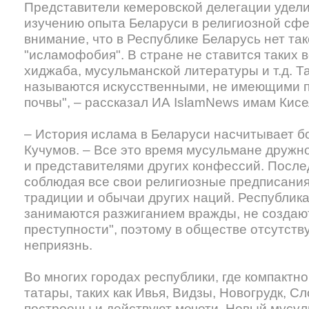
Представители кемеровской делегации удел
изучению опыта Беларуси в религиозной сфе
внимание, что в Республике Беларусь нет так
"исламофобия". В стране не ставится таких в
хиджаба, мусульманской литературы и т.д. Т
называются искусственными, не имеющими п
почвы", – рассказал ИА IslamNews имам Кис
– История ислама в Беларуси насчитывает бо
Кучумов. – Все это время мусульмане дружн
и представителями других конфессий. После
соблюдая все свои религиозные предписани
традиции и обычаи других наций. Республик
занимаются разжиганием вражды, не создают
преступности", поэтому в обществе отсутств
неприязнь.
Во многих городах республики, где компактн
татары, таких как Ивья, Видзы, Новогрудк, С
построены и действуют мечети. Новый мусул