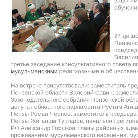
ваши и
обучени
24 дека
Пензенс
председ
Василия
третье заседание консультативного совета п
мусульманскими
религиозными и обществен
На встрече присутствовали: заместитель пр
Пензенской области Валерий Савин; замест
Законодательного собрания Пензенской обл
депутат областного парламента Рустам Агиш
Пензы Роман Чернов; заместитель председа
Пензы Жиганша Туктаров, начальник регион
РФ Александр Горшков; главы районных адм
проживанием мусульманского населения; му