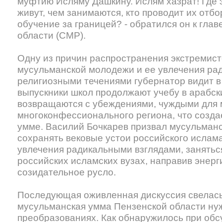
муфтию Исляму Дашкину. Ислям хазрат! Где э
живут, чем занимаются, кто проводит их отб
обучение за границей? - обратился он к гла
области (СМР).
Одну из причин распространения экстремист
мусульманской молодежи и ее увлечения ра
религиозными течениями губернатор видит в
выпускники школ продолжают учебу в арабски
возвращаются с убеждениями, чуждыми для 
многоконфессионального региона, что созда
умме. Василий Бочкарев призвал мусульман
сохранять вековые устои российского ислам
увлечения радикальными взглядами, занятьс
российских исламских вузах, направив энерг
созидательное русло.
Последующая оживленная дискуссия свелась 
мусульманская умма Пензенской области ну
преобразованиях. Как обнаружилось при об