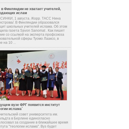
 в Финляндии не хватает учителей,
одающих ислам
СИНКИ, 1 августа. /Корр. ТАСС Нина
истрова/. В Финляндии образовался
цит школьных учителей ислама. Об этом
щила газета Savon Sanomat . Как пишет
ние со ссылкой на эксперта профсоюза
зовательной сферы Туомо Лааксо, в
е на 10 ...
дущем вузе ФРГ появится институт
логии ислама`
чительский совет университета им.
ольдта в Берлине единогласно
олосовал за создание в ближайшее время
тута "теологии ислама". Вуз будет