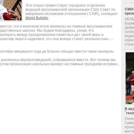
Эти планы приветствует городское отделение
СМИ:
ведущей мусульманской организации США Совет по
преп
американо-исламским отношениям ( CAIR), сообщает
World Bulletin
.
ХЕЛЬ
Бурм
ется, что в конечном итоге каникулы на главные мусульманские
дефи
дарственных школах. Мы будем благодарны, узнав, что
сооб
выбирать между празднованием памятных дат своей веры и
изда
циативу мэра и надеемся, что она вскоре станет реальностью», –
обра
стран
октябре минувшего года де Блазио обещал ввести такие каникулы.
 различных вероисповеданий, собравшиеся вместе. Вот почему мы
 путем организации школьных каникул на главные праздники ислама»,
В ве
`тео
Попе
Гумб
прог
инсти