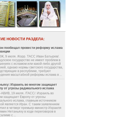
ГИЕ НОВОСТИ РАЗДЕЛА:
он пообещал провести реформу ислама
ранции
Ж, 9 июля. /Корр. ТАСС Иван Батырев/.
цузское государство не имеет проблем в
шениях с исламом или какой-либо другой
ией, однако нормы светского государства,
одствующие в республике, требуют
едения масштабной реформы ислама в ...
ньяху: Израиль во многом защищает
пу от угрозы радикального ислама
-АВИВ, 19 июля. /ТАСС/. Израиль во
ом защищает Европу от угрозы
кального ислама, главным источником
рой является Иран. С таким заявлением
упил в четверг премьер-министр Израиля
ямин Нетаньяху в ходе переговоров в
алиме с ...