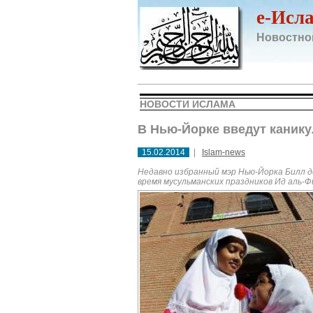
e-Исл
Новостно
НОВОСТИ ИСЛАМА
В Нью-Йорке введут каник
15.02.2014
|
Islam-news
Недавно избранный мэр Нью-Йорка Билл де
время мусульманских праздников Ид аль-Ф