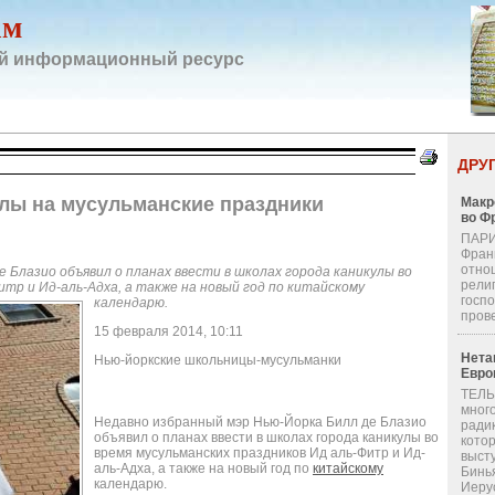
ам
й информационный ресурс
ДРУ
улы на мусульманские праздники
Макр
во Ф
ПАРИ
Фран
отно
 Блазио объявил о планах ввести в школах города каникулы во
религ
итр и Ид-аль-Адха, а также на новый год по китайскому
госп
календарю.
пров
15 февраля 2014, 10:11
Нета
Нью-йоркские школьницы-мусульманки
Евро
ТЕЛЬ
мног
Недавно избранный мэр Нью-Йорка Билл де Блазио
ради
объявил о планах ввести в школах города каникулы во
кото
время мусульманских праздников Ид аль-Фитр и Ид-
выст
аль-Адха, а также на новый год по
китайскому
Бинь
календарю.
Иерус