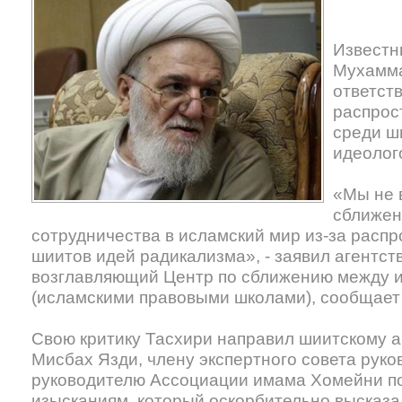
Известн
Мухамма
ответст
распрос
среди ш
идеолог
«Мы не 
сближен
сотрудничества в исламский мир из-за расп
шиитов идей радикализма», - заявил агентст
возглавляющий Центр по сближению между 
(исламскими правовыми школами), сообщае
Свою критику Тасхири направил шиитскому ав
Мисбах Язди, члену экспертного совета руко
руководителю Ассоциации имама Хомейни п
изысканиям, который оскорбительно высказа