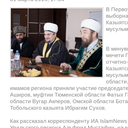
В Перво
выборна
Казыятс
мусульм
В минув
мечети 
отчетно
Казыятс
мусульм
области
имамов региона приняли участие председа
Аширов, муфтии Тюменской области Фатых 
области Вугар Акперов, Омской области Бота
Тобольского казыята Ибрагим Сухов.
Как рассказал корреспонденту ИА IslamNews
Уральского региона Альфрид Мустафин, на 