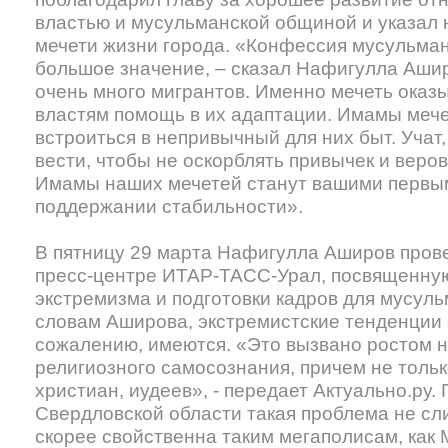
властью и мусульманской общиной и указал 
мечети жизни города. «Конфессия мусульман
большое значение, – сказал Нафигулла Ашир
очень много мигрантов. Именно мечеть оказ
властям помощь в их адаптации. Имамы меч
встроиться в непривычный для них быт. Учат,
вести, чтобы не оскорблять привычек и веро
Имамы наших мечетей станут вашими первы
поддержании стабильности».
В пятницу 29 марта Нафигулла Аширов пров
пресс-центре ИТАР-ТАСС-Урал, посвященну
экстремизма и подготовки кадров для мусуль
словам Аширова, экстремистские тенденции с
сожалению, имеются. «Это вызвано ростом 
религиозного самосознания, причем не тольк
христиан, иудеев», - передает Актуально.ру. 
Свердловской области такая проблема не сл
скорее свойственна таким мегаполисам, как 