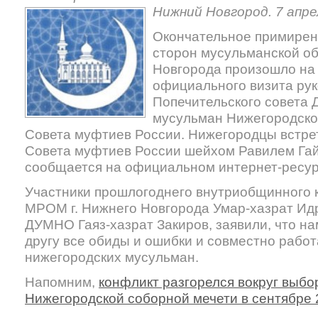
Нижний Новгород. 7 апрел
Окончательное примире
сторон мусульманской о
Новгорода произошло на
официального визита рук
Попечительского совета 
мусульман Нижегородско
Совета муфтиев России. Нижегородцы встре
Совета муфтиев России шейхом Равилем Гай
сообщается на официальном интернет-ресу
Участники прошлогоднего внутриобщинного 
МРОМ г. Нижнего Новгорода Умар-хазрат Ид
ДУМНО Гаяз-хазрат Закиров, заявили, что н
другу все обиды и ошибки и совместно работ
нижегородских мусульман.
Напомним,
конфликт разгорелся вокруг выб
Нижегородской соборной мечети в сентябре 