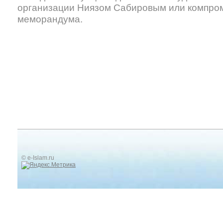
организации Ниязом Сабировым или компро
меморандума.
© e-Islam.ru