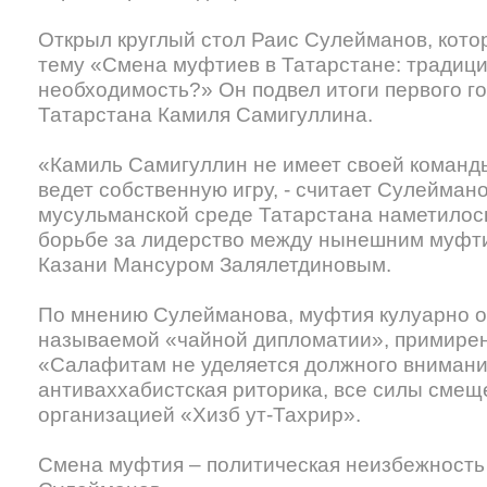
Открыл круглый стол Раис Сулейманов, кото
тему «Смена муфтиев в Татарстане: традици
необходимость?» Он подвел итоги первого г
Татарстана Камиля Самигуллина.
«Камиль Самигуллин не имеет своей команд
ведет собственную игру, - считает Сулеймано
мусульманской среде Татарстана наметилос
борьбе за лидерство между нынешним муфт
Казани Мансуром Залялетдиновым.
По мнению Сулейманова, муфтия кулуарно о
называемой «чайной дипломатии», примирен
«Салафитам не уделяется должного внимани
антиваххабистская риторика, все силы смещ
организацией «Хизб ут-Тахрир».
Смена муфтия – политическая неизбежность