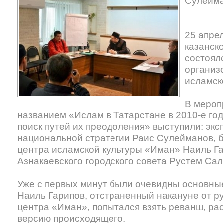
Сулейм
25 апре
казанск
состоялс
организ
исламск
В мероп
названием «Ислам в Татарстане в 2010-е год
поиск путей их преодоления» выступили: экс
национальной стратегии Раис Сулейманов, 
центра исламской культуры «Иман» Наиль Га
Азнакаевского городского совета Рустем Сал
Уже с первых минут были очевидны основные
Наиль Гарипов, отстраненный накануне от 
центра «Иман», попытался взять реванш, ра
версию происходящего.