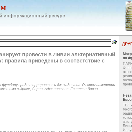
ам
й информационный ресурс
ДРУ
ланирует провести в Ливии альтернативный
Макр
во Ф
: правила приведены в соответствие с
ПАРИ
Фран
отно
религ
госп
пров
о футболу среди террористов и джихадистов. О своем намерении
юющими в Ираке, Сирии, Афганистане, Египте и Ливии.
Нета
Евро
ТЕЛЬ
мног
ради
кото
выст
Бинь
Иерус