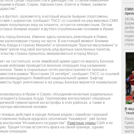
футболу среди террористов и джихадистов. О своем намерении
щими в Ираке, Сирии, Афганистане, Египте и Ливии, заявили
ударство".
СМИ:
преп
ть в футбол, оргкомитету, в который вошли бывшие спортсмены,
ХЕЛЬ
тствии с шариатом, сообщает ТАСС со ссылкой на ряд мировых СМИ.
Бурм
амую популярную игру на планете, остается неизвестным. Летом
дефи
 которых боевики играют в футбол отрубленными головами в Ираке.
сооб
изда
ть город Бенгази. Именно здесь началась революция в Ливии,
обра
ки расколовшую страну на части. В настоящий момент боевики
стран
"Аль-Каида в странах Магриба" и организации "Братья-мусульмане" в
ивии" взяли под свой контроль ряд крупных населенных пунктов,
тельству страны пришлось эвакуироваться в город Мосул.
ет не состояться, если ливийской армии удастся вернуть Бенгази
нными войсками проводится военная операция под названием
Бенгази. Также в социальных сетях распространяется призыв к
мистов в рамках "Восстания 15 октября", сообщает ТАСС со ссылкой
авнокомандующего Ливийской национальной армии. Хафтар
амисты будут уничтожены и на улицы Бенгази вернется нормальная
визировалась в Ираке и Сирии, объединив несколько радикальных
президента Башара Асада. Группировка контролирует обширные
причиной гуманитарной катастрофы в этих районах, а также в
олутора миллионов человек.
В ве
`тео
 боевые действия в городе Кобани рядом с сирийско-турецкой
Попе
тивление бойцов курдского ополчения "пешмерга", уже более
Гумб
 контролем "Исламского государства".
Ракетные удары
США и их
прог
ию. Турция готова встретить врага на своей границе, однако
инсти
емную операцию.