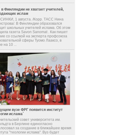
 в Финляндии не хватает учителей,
одающих ислам
СИНКИ, 1 августа. /Корр. ТАСС Нина
истрова/. В Финляндии образовался
цит школьных учителей ислама. Об этом
щила газета Savon Sanomat . Как пишет
ние со ссылкой на эксперта профсоюза
зовательной сферы Туомо Лааксо, в
е на 10 ...
дущем вузе ФРГ появится институт
логии ислама`
чительский совет университета им.
ольдта в Берлине единогласно
олосовал за создание в ближайшее время
тута "теологии ислама". Вуз будет