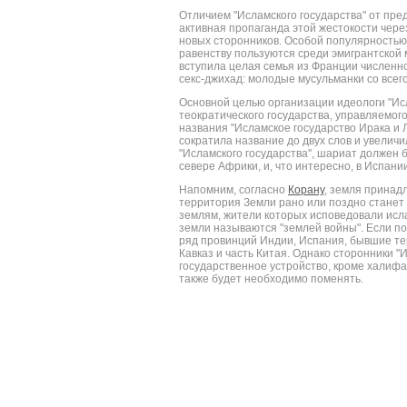
Отличием "Исламского государства" от пр
активная пропаганда этой жестокости чер
новых сторонников. Особой популярностью 
равенству пользуются среди эмигрантской 
вступила целая семья из Франции численно
секс-джихад: молодые мусульманки со всег
Основной целью организации идеологи "Исл
теократического государства, управляемог
названия "Исламское государство Ирака и Л
сократила название до двух слов и увелич
"Исламского государства", шариат должен 
севере Африки, и, что интересно, в Испани
Напомним, согласно
Корану
, земля принад
территория Земли рано или поздно станет 
землям, жители которых исповедовали исла
земли называются "землей войны". Если пос
ряд провинций Индии, Испания, бывшие те
Кавказ и часть Китая. Однако сторонники 
государственное устройство, кроме халиф
также будет необходимо поменять.