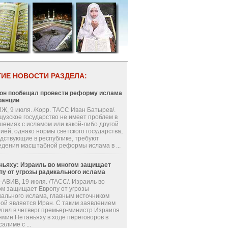
ГИЕ НОВОСТИ РАЗДЕЛА:
он пообещал провести реформу ислама
ранции
Ж, 9 июля. /Корр. ТАСС Иван Батырев/.
цузское государство не имеет проблем в
шениях с исламом или какой-либо другой
ией, однако нормы светского государства,
одствующие в республике, требуют
едения масштабной реформы ислама в ...
ньяху: Израиль во многом защищает
пу от угрозы радикального ислама
-АВИВ, 19 июля. /ТАСС/. Израиль во
ом защищает Европу от угрозы
кального ислама, главным источником
рой является Иран. С таким заявлением
упил в четверг премьер-министр Израиля
ямин Нетаньяху в ходе переговоров в
алиме с ...