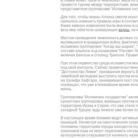
В Ливии может пройти чемпионат мира по 
провести турнир между террористами, воюю
представители группировки "Исламское гос
Для того, чтобы воины Аллаха смогли игра
пришлось изменить правила игры в соотве
Какие именно изменения были внесены в с
весь мир облетели шокирующие
кадры
, на
Местом проведения чемпионата должен ста
вылившаяся в гражданскую войну, фактичес
исламских группировок "Ансар аш-шариа", 
составе альянса под названием "Рассвет Л
включая Бенгази и столицу Триполи. Прави
При этом первенство среди исламистов мож
под свой контроль. Сейчас правительстве
"Достоинство Ливии", призванная вернуть 
ливийской молодежи выступить против исла
на Халифа Хафтара, занимающего пост гл
пообещал, что уже в ближайшее время исл
жизнь.
Группировка "Исламское государство" акти
суннитских группировок, воюющих против 
территории Ирака и Сирии, что уже стало 
соседней Турции, куда бежало уже более п
В настоящее время боевики ведут активные
границей. Несмотря на ожесточенное сопро
половины территории города находится под
союзников пока не могут переломить ситуац
категорически отказывается начинать наз