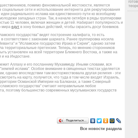
готов
едшественников, помимо феноменальной жестокости, является
теоре
ез социальные сети и использование интернета для рекрутирования
идеи радикального ислама как единственного пути ко всеобщему
молодежи западных стран. Так, в начале октября в ряды группировки
стью 11 человек, включая женщин и детей. Набирает популярность и
о мира
едут
в зону боевых действий, чтобы скрасить досуг боевиков.
амского государства" видят построение халифата, то есть
о в соответствии с законами шариата. Ранее группировка носила
еванта" и "Исламское государство Ирака и Сирии", однако затем
ила территориальные претензии. Теперь, по мнению сторонников
быть установлен на всей территории Ближнего Востока, а также на
и и на Индостане.
лежит Аллаху и его посланнику Мухаммеду. Иными словами, вся
"землей ислама". Особое внимание в священных текстах уделяется
м, однако впоследствии там восторжествовала другая религия - эти
мотреть на карту, получится, что туда в том числе входят Израиль,
рритории Османской Империи на Балканах, а также Северный
"Исламского государства" считают неправильным любое
ата, поэтому большинство современных мусульманских государств
Поделиться…
Все новости раздела