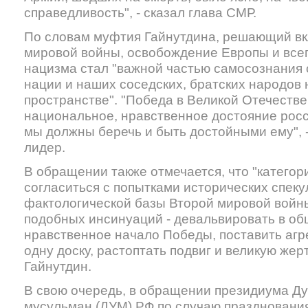
справедливость", - сказал глава СМР.
По словам муфтия Гайнутдина, решающий вк
мировой войны, освобождение Европы и всег
нацизма стал "важной частью самосознания
нации и наших соседских, братских народов 
пространстве". "Победа в Великой Отечестве
национальное, нравственное достояние росс
мы должны беречь и быть достойными ему", 
лидер.
В обращении также отмечается, что "катего
согласиться с попытками исторических спек
фактологической базы Второй мировой войны"
подобных инсинуаций - девальвировать в о
нравственное начало Победы, поставить агр
одну доску, растоптать подвиг и великую жерт
Гайнутдин.
В свою очередь, в обращении президиума Д
мусульман (ДУМ) РФ по случаю празднования