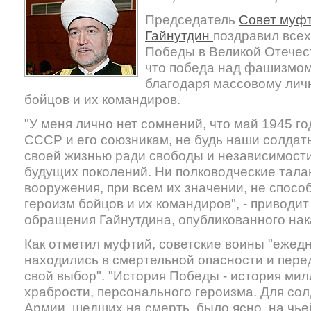
Председатель
Совет муф
Гайнутдин
поздравил всех
Победы в Великой Отечест
что победа над фашизмом
благодаря массовому лич
бойцов и их командиров.
"У меня лично нет сомнений, что май 1945 г
СССР и его союзникам, не будь наши солдат
своей жизнью ради свободы и независимости
будущих поколений. Ни полководческие тала
вооружения, при всем их значении, не спос
героизм бойцов и их командиров", - приводи
обращения Гайнутдина, опубликованного на
Как отметил муфтий, советские воины "ежед
находились в смертельной опасности и пере
свой выбор". "История Победы - история ми
храбрости, персонального героизма. Для со
Армии, шедших на смерть, было ясно, на чь