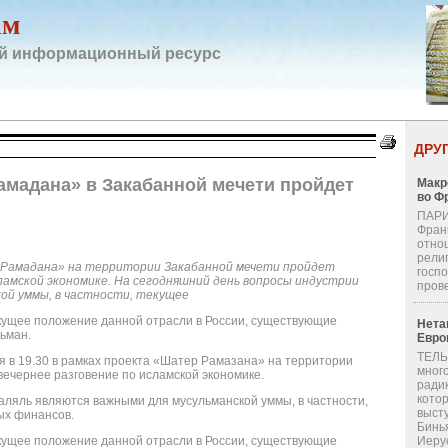
ам
й информационный ресурс
ДРУ
амадана» в Закабанной мечети пройдет
Макр
во Ф
ПАРИ
Фран
отно
религ
р Рамадана» на территории Закабанной мечети пройдет
госп
ламской экономике. На сегодняшний день вопросы индустрии
пров
кой уммы, в частности, текущее
екущее положение данной отрасли в России, существующие
Нета
ьман.
Евро
ТЕЛЬ
ня в 19.30 в рамках проекта «Шатер Рамазана» на территории
мног
вечернее разговение по исламской экономике.
ради
кото
аляль являются важными для мусульманской уммы, в частности,
выст
ых финансов.
Бинь
екущее положение данной отрасли в России, существующие
Иерус