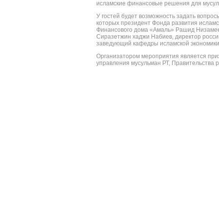
исламские финансовые решения для мусул
У гостей будет возможность задать вопрос
которых президент Фонда развития исламс
Финансового дома «Амаль» Рашид Низамеев
Сиразетжин хаджи Набиев, директор росси
заведующий кафедры исламской экономики 
Организатором мероприятия является при
управления мусульман РТ, Правительства р