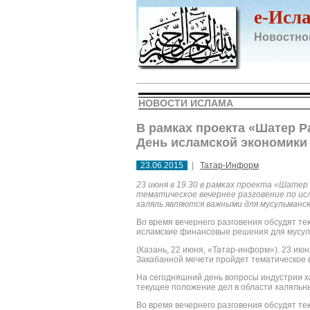
e-Исл
Новостно
НОВОСТИ ИСЛАМА
В рамках проекта «Шатер Р
День исламской экономики
23.06.2015
|
Татар-Информ
23 июня в 19.30 в рамках проекта «Шате
тематическое вечернее разговение по ис
халяль являются важными для мусульманс
Во время вечернего разговения обсудят т
исламские финансовые решения для мусул
(Казань, 22 июня, «Татар-информ»). 23 ию
Закабанной мечети пройдет тематическое 
На сегодняшний день вопросы индустрии х
текущее положение дел в области халяльн
Во время вечернего разговения обсудят т