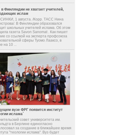
 в Финляндии не хватает учителей,
одающих ислам
СИНКИ, 1 августа. /Корр. ТАСС Нина
истрова/. В Финляндии образовался
цит школьных учителей ислама. Об этом
щила газета Savon Sanomat . Как пишет
ние со ссылкой на эксперта профсоюза
зовательной сферы Туомо Лааксо, в
е на 10 ...
дущем вузе ФРГ появится институт
логии ислама`
чительский совет университета им.
ольдта в Берлине единогласно
олосовал за создание в ближайшее время
тута "теологии ислама". Вуз будет