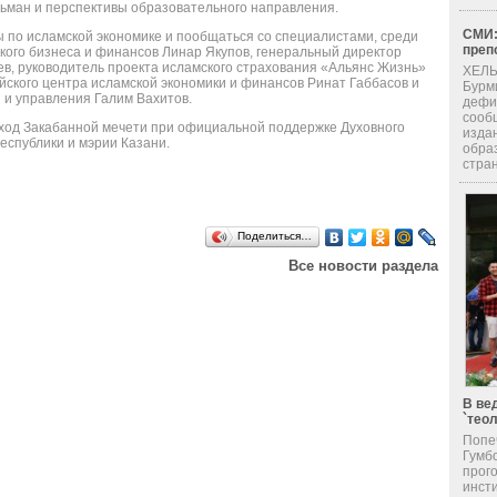
ьман и перспективы образовательного направления.
СМИ:
ы по исламской экономике и пообщаться со специалистами, среди
преп
кого бизнеса и финансов Линар Якупов, генеральный директор
, руководитель проекта исламского страхования «Альянс Жизнь»
ХЕЛЬ
йского центра исламской экономики и финансов Ринат Габбасов и
Бурм
и управления Галим Вахитов.
дефи
сооб
ход Закабанной мечети при официальной поддержке Духовного
изда
еспублики и мэрии Казани.
обра
стран
Поделиться…
Все новости раздела
В ве
`тео
Попе
Гумб
прог
инсти