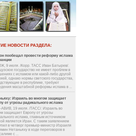
ГИЕ НОВОСТИ РАЗДЕЛА:
он пообещал провести реформу ислама
ранции
Ж, 9 июля. /Корр. ТАСС Иван Батырев/.
цузское государство не имеет проблем в
шениях с исламом или какой-либо другой
ией, однако нормы светского государства,
одствующие в республике, требуют
едения масштабной реформы ислама в ...
ньяху: Израиль во многом защищает
пу от угрозы радикального ислама
-АВИВ, 19 июля. /ТАСС/. Израиль во
ом защищает Европу от угрозы
кального ислама, главным источником
рой является Иран. С таким заявлением
упил в четверг премьер-министр Израиля
ямин Нетаньяху в ходе переговоров в
алиме с ...