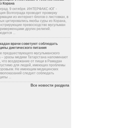
из Корана
оград. 9 октября. ИНТЕРФАКС-ЮГ -
ция Волгограда проводит проверку
мации из интернет-блогов о листовках, в
рых цитировались якобы суры из Корана,
нстрирующие превосходство мусульман
приверженцами других религий.
одится ...
мадан врачи советуют соблюдать
ципы диетического питания
де предшествующего мусульманского
а – уразы медики Татарстана напоминают
, что воздержание от пищи в Рамадан
пустимо для людей, имеющих проблемы
доровьем. Не имеющим медицинских
ивопоказаний следует соблюдать
ипы ...
Все новости раздела