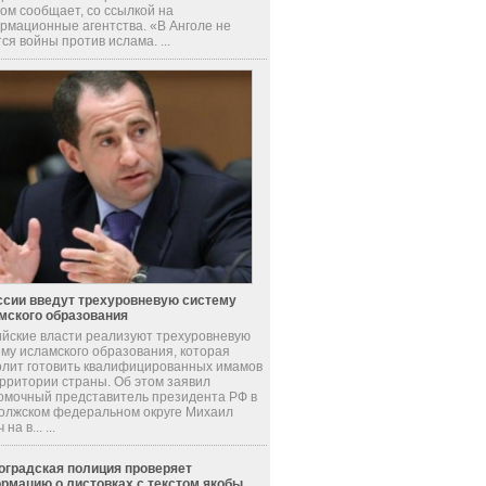
ом сообщает, со ссылкой на
рмационные агентства. «В Анголе не
ся войны против ислама. ...
ссии введут трехуровневую систему
мского образования
ийские власти реализуют трехуровневую
ему исламского образования, которая
олит готовить квалифицированных имамов
ерритории страны. Об этом заявил
омочный представитель президента РФ в
олжском федеральном округе Михаил
на в... ...
оградская полиция проверяет
рмацию о листовках с текстом якобы