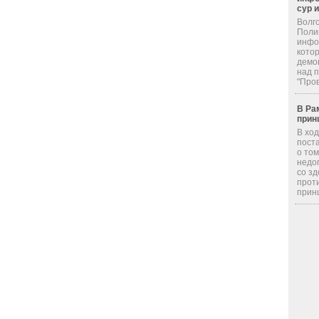
сур 
Волг
Поли
инфор
кото
демо
над 
"Пров
В Ра
прин
В хо
пост
о том
недо
со з
прот
принц