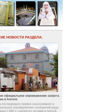
ГИЕ НОВОСТИ РАЗДЕЛА:
ое официальное опровержение запрета
ма в Анголе
а последовало первое неанонимное и
иальное опровержение сообщений ряда
дных СМИ о «запрете» ислама в Анголе.