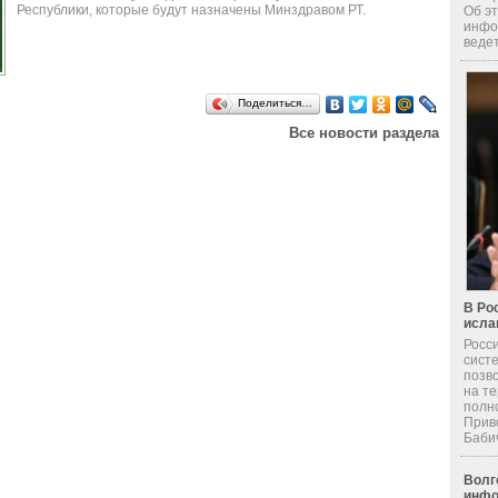
Республики, которые будут назначены Минздравом РТ.
Об эт
инфо
ведет
Поделиться…
Все новости раздела
В Ро
исла
Росс
сист
позв
на т
полн
Прив
Бабич 
Волг
инфо