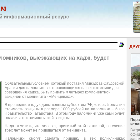
ам
й информационный ресурс
ДРУ
аломников, выезжающих на хадж, будет
Обязательным условием, который поставил Минздрав Саудовской
Аравии для паломников, отправляющихся на святые земли для
совершения хаджа, быть привитым четырех компонентной
вакциной от менингита - «Менцевакс».
В прошедшем году единственным субъектом РФ, который оплатил
стоимость вакцины в размере 1000 рублей на паломника – было
Правительство Татарстана. В этом году паломники уже сами будут
оплачивать стоимость этой вакцины.
Перв
исла
Надо отметить, что человек, привитый этой вакциной, в течение
Вчер
трех лет может не прививаться от менингита.
офиц
Паломники смогут сделать прививку в тех поликлиниках
запа