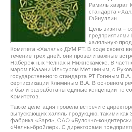
Рамиль хазрат 
стандарта «Хал
Гайнуллин.
Цель визита – о
предприятиями
халяльную прод
Комитета «Халяль» ДУМ РТ. В ходе своего ви
течение трех дней, они провели важные встр
Набережных Челнах и Нижнекамске. В частно
мэром г.Казани Ильсуром Метшиным, с Руко
государственного стандарта РТ Гогиным В.А.
сертификации Климиным В.А. В основном ре
и были разработаны единые концепции по со
Комитетов.
Также делегация провела встречи с директо
выпускающих халяль-продукцию, такими как
фабрика «Заря», ОАО «Булочно-кондитерск
«Челны-бройлер». С директорами предприят